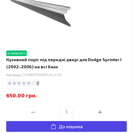
в наявності
Кузовний поріг під передні двері для Dodge Sprinter I
(2002–2006) на всі бази
Код товару:
01.MBSPTRW901.ALL.F.00
0
650.00 грн.
До кошика