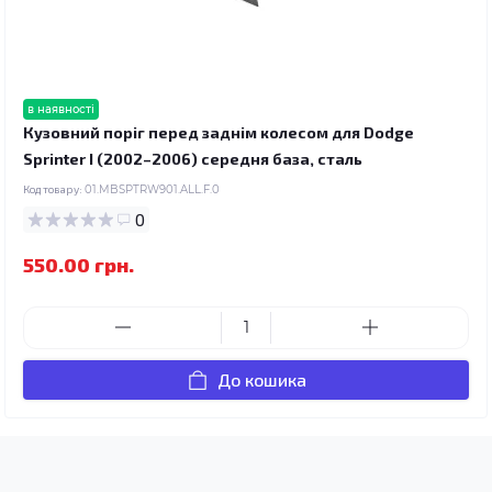
в наявності
Кузовний поріг перед заднім колесом для Dodge
Sprinter I (2002–2006) середня база, сталь
Код товару:
01.MBSPTRW901.ALL.F.0
0
550.00 грн.
До кошика