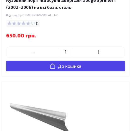
Кузовний поріг під зсувні двері для Dodge Sprinter I
(2002–2006) на всі бази, сталь
Код товару:
01.MBSPTRW901.ALL.F.0
0
650.00 грн.
До кошика