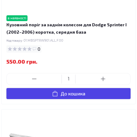
в наявності
Кузовний поріг за заднім колесом для Dodge Sprinter I
(2002–2006) коротка, середня база
Код товару:
01.MBSPTRW901.ALL.F.00
0
550.00 грн.
До кошика