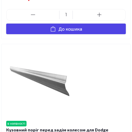
До кошика
в наявності
Кузовний поріг перед задім колесом для Dodge