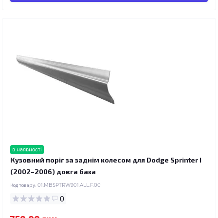
в наявності
Кузовний поріг за заднім колесом для Dodge Sprinter I
(2002–2006) довга база
Код товару:
01.MBSPTRW901.ALL.F.00
0