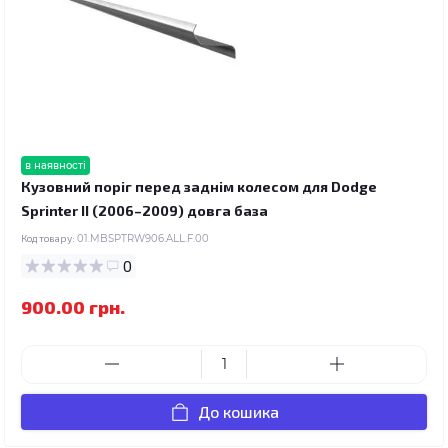
в наявності
Кузовний поріг перед заднім колесом для Dodge
Sprinter II (2006–2009) довга база
Код товару:
01.MBSPTRW906.ALL.F.00
0
900.00 грн.
До кошика