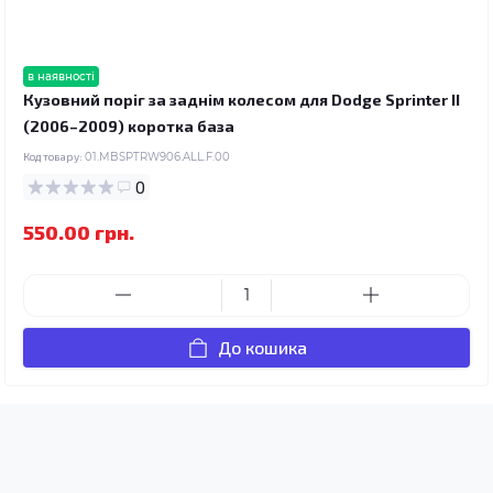
в наявності
Кузовний поріг за заднім колесом для Dodge Sprinter II
(2006–2009) коротка база
Код товару:
01.MBSPTRW906.ALL.F.00
0
550.00 грн.
До кошика