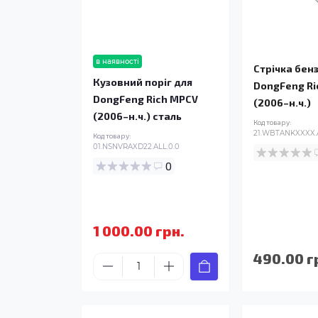
в наявності
Стрічка бен
Кузовний поріг для
DongFeng Ri
DongFeng Rich MPCV
(2006–н.ч.)
(2006–н.ч.) сталь
Код товару:
21.WBTANKXXXX.
Код товару:
01.NSNVRAXD22.ALL.0.0
0
1 000.00 грн.
490.00 г