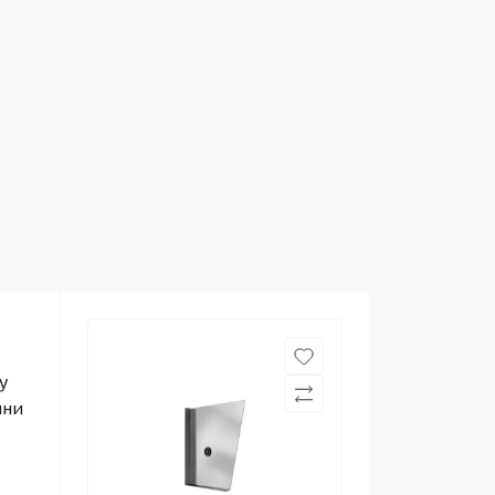
у
ини