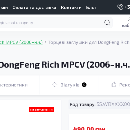
бмін
Оплата та доставка
Контакти
Блог
+3
каб
ch MPCV (2006–н.ч.)
Торцеві заглушки для DongFeng Rich
DongFeng Rich MPCV (2006–н.ч.
актеристики
Відгуків
Рек
0
Код товару:
55.WBXXXX000
на замовлення
490.00 грн.