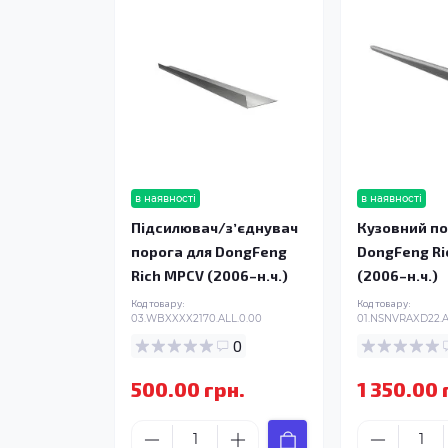
в наявності
в наявності
Підсилювач/зʼєднувач
Кузовний по
порога для DongFeng
DongFeng Ri
Rich MPCV (2006–н.ч.)
(2006–н.ч.)
Код товару:
Код товару:
03.WBXXXX2170.ALL.0.00
01.NSNVRAXD22.A
0
500.00 грн.
1 350.00 