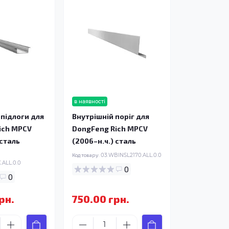
в наявності
підлоги для
Внутрішній поріг для
ich MPCV
DongFeng Rich MPCV
 сталь
(2006–н.ч.) сталь
Код товару:
03.WBINSL2170.ALL.0.0
ALL.0.0
0
0
рн.
750.00 грн.