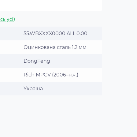
сь усі)
55.WBXXXX0000.ALL.0.00
Оцинкована сталь 1,2 мм
DongFeng
Rich MPCV (2006–н.ч.)
Україна