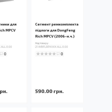
ники для
Сегмент ремкомплекта
ich MPCV
підлоги для DongFeng
Rich MPCV (2006–н.ч.)
Код товару:
ALL.0.00
21.WBFLRPXXXX.ALL.0.00
0
0
рн.
590.00 грн.