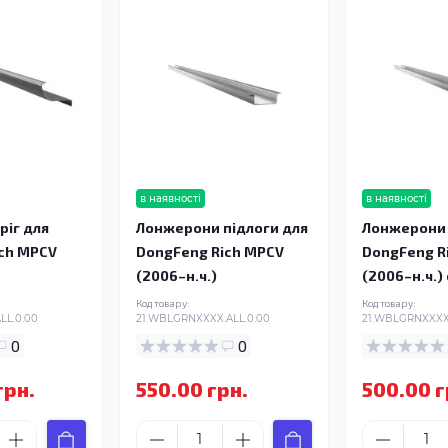
в наявності
в наявності
ріг для
Лонжерони підлоги для
Лонжерони 
ch MPCV
DongFeng Rich MPCV
DongFeng R
(2006–н.ч.)
(2006–н.ч.)
Код товару:
Код товару:
LL.0.00
21.WBLGRNXXXX.ALL.0.00
21.WBLGRNXXXX.
0
0
грн.
550.00 грн.
500.00 г