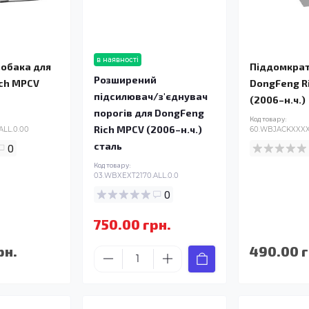
в наявності
зобака для
Піддомкрат
Розширений
ch MPCV
DongFeng R
підсилювач/з'єднувач
(2006–н.ч.)
порогів для DongFeng
Код товару:
Rich MPCV (2006–н.ч.)
ALL.0.00
60.WBJACKXXXX.
сталь
0
Код товару:
03.WBXEXT2170.ALL.0.0
0
750.00 грн.
рн.
490.00 г