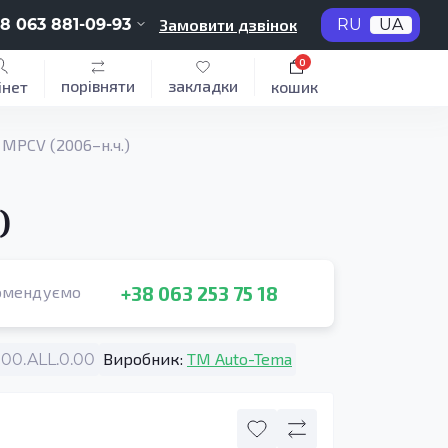
8 063 881-09-93
Замовити дзвінок
RU
UA
0
порівняти
закладки
інет
кошик
 MPCV (2006–н.ч.)
)
+38 063 253 75 18
омендуємо
Виробник:
TM Auto-Tema
0.ALL.0.00