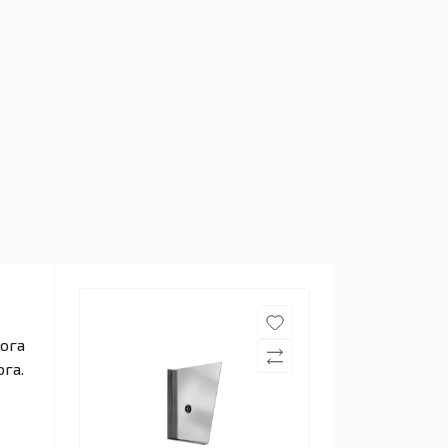
рога
га.