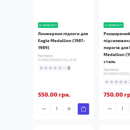
в наявності
в наявності
Лонжерони підлоги для
Розширени
Eagle Medallion (1987–
підсилювач
1989)
порогів для 
Medallion (
Код товару:
21.WBLGRNXXXX.ALL.0.00
сталь
0
Код товару:
03.WBXEXT2000.
550.00 грн.
750.00 г