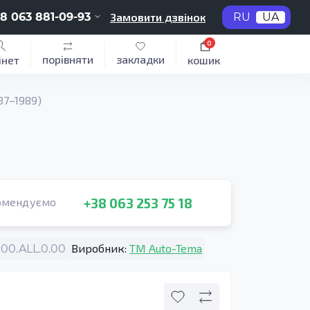
8 063 881-09-93
Замовити дзвінок
RU
UA
0
порівняти
закладки
інет
кошик
87–1989)
+38 063 253 75 18
омендуємо
Виробник:
TM Auto-Tema
0.ALL.0.00