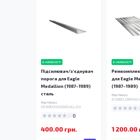
в наявності
в наявності
Підсилювач/зʼєднувач
Ремкомплек
порога для Eagle
для Eagle M
Medallion (1987–1989)
(1987–1989)
сталь
Код товару:
21.WBFLORXXXX.A
Код товару:
03.WBXXXX2000.ALL.0.0
0
400.00 грн.
1 200.00 