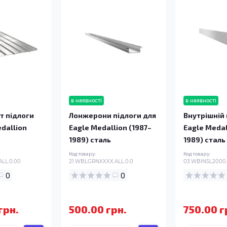
в наявності
в наявності
т підлоги
Лонжерони підлоги для
Внутрішній 
edallion
Eagle Medallion (1987–
Eagle Medal
1989) сталь
1989) сталь
Код товару:
Код товару:
LL.0.00
21.WBLGRNXXXX.ALL.0.0
03.WBINSL2000.
0
0
грн.
500.00 грн.
750.00 г