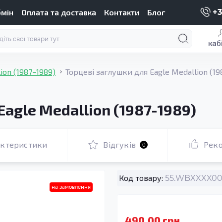
бмін
Оплата та доставка
Контакти
Блог
+3
каб
ion (1987–1989)
Торцеві заглушки для Eagle Medallion (19
Eagle Medallion (1987-1989)
актеристики
Відгуків
Рек
0
Код товару:
55.WBXXXX000
на замовлення
490.00 грн.