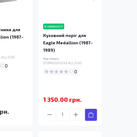
в наявності
ники для
Кузовний поріг для
lion (1987–
Eagle Medallion (1987–
1989)
ALL.0.00
Код товару:
01.RN0021XXXX.ALL.0.00
0
0
1 350.00 грн.
рн.