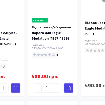
в наявності
Піддомкрат
й
Підсилювач/зʼєднувач
Eagle Medal
/з'єднувач
порога для Eagle
1989)
Eagle
Medallion (1987–1989)
Код товару:
1987–1989)
60.WBJACKXXXX.
Код товару:
03.WBXXXX2000.ALL.0.00
0
ALL.0.0
0
рн.
500.00 грн.
490.00 г