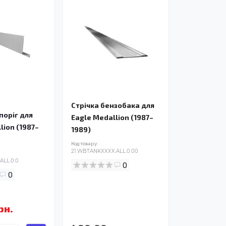
Стрічка бензобака для
поріг для
Eagle Medallion (1987–
lion (1987–
1989)
Код товару:
21.WBTANKXXXX.ALL.0.00
ALL.0.0
0
0
рн.