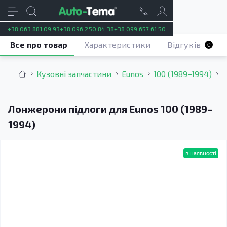
+38 063 881 09 93
+38 096 250 84 38
+38 099 657 61 50
Все про товар
Характеристики
Відгуків
0
Кузовні запчастини
Eunos
100 (1989–1994)
Л
Лонжерони підлоги для Eunos 100 (1989–
1994)
в наявності