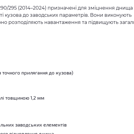
290/295 (2014–2024) призначені для зміцнення днища
ті кузова до заводських параметрів. Вони виконують
рно розподіляють навантаження та підвищують загал
я точного прилягання до кузова)
алі товщиною 1,2 мм
альних заводських елементів
ного відновлення днища