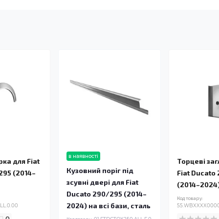
в наявності
ка для Fiat
Торцеві за
Кузовний поріг під
295 (2014–
Fiat Ducato
зсувні двері для Fiat
(2014–2024
Ducato 290/295 (2014–
Код товару:
2024) на всі бази, сталь
LL.0.00
55.WBXXXX0000
0
Код товару: