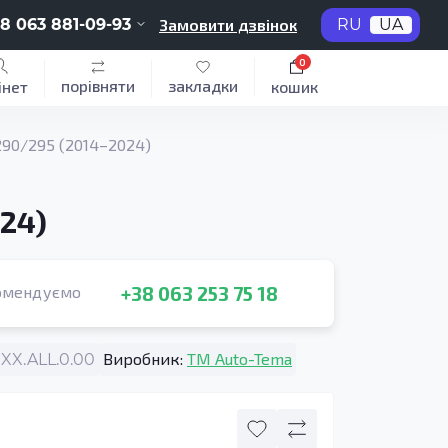
8 063 881-09-93
Замовити дзвінок
RU
UA
0
порівняти
закладки
інет
кошик
290/295 (2014–2024)
024)
+38 063 253 75 18
омендуємо
Виробник:
TM Auto-Tema
X.ALL.0.00