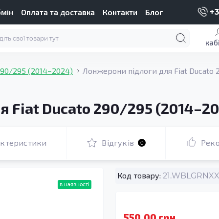
бмін
Оплата та доставка
Контакти
Блог
+3
каб
290/295 (2014–2024)
Лонжерони підлоги для Fiat Ducato 
 Fiat Ducato 290/295 (2014–2
актеристики
Відгуків
Рек
0
Код товару:
21.WBLGRNXXX
в наявності
550.00 грн.