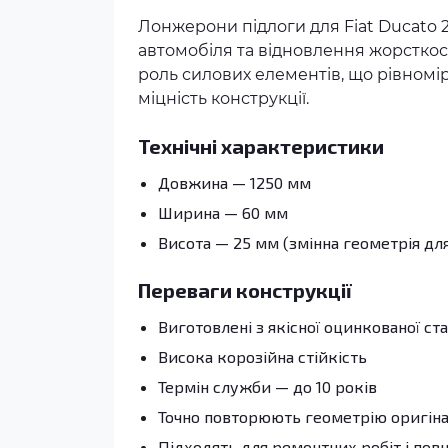
Лонжерони підлоги для Fiat Ducato 
автомобіля та відновлення жорсткос
роль силових елементів, що рівномі
міцність конструкції.
Технічні характеристики
Довжина — 1250 мм
Ширина — 60 мм
Висота — 25 мм (змінна геометрія дл
Переваги конструкції
Виготовлені з якісної оцинкованої ст
Висока корозійна стійкість
Термін служби — до 10 років
Точно повторюють геометрію оригін
Підходять для ремонтних робіт і пов