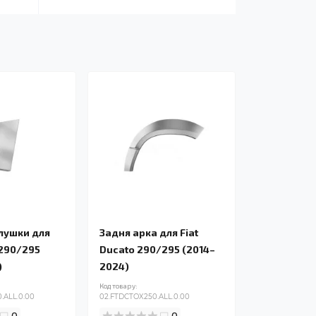
глушки для
Задня арка для Fiat
 290/295
Ducato 290/295 (2014–
)
2024)
Код товару:
.ALL.0.00
02.FTDCTOX250.ALL.0.00
0
0