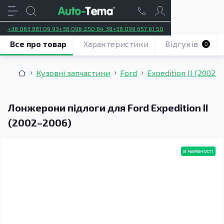
+38 063 881 09 93
+38 096 250 84 38
+38 099 657 61 50
Все про товар
Характеристики
Відгуків
0
Кузовні запчастини
Ford
Expedition II (2002–
Лонжерони підлоги для Ford Expedition II
(2002–2006)
в наявності