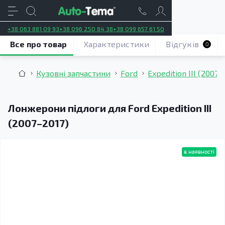
+38 063 881 09 93
+38 096 250 84 38
+38 099 657 61 50
Все про товар
Характеристики
Відгуків
0
Кузовні запчастини
Ford
Expedition III (2007–
Лонжерони підлоги для Ford Expedition III
(2007–2017)
в наявності