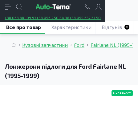
+38 063 881 09 93
+38 096 250 84 38
+38 099 657 61 50
Все про товар
Характеристики
Відгуків
0
Кузовні запчастини
Ford
Fairlane NL (1995–19
Лонжерони підлоги для Ford Fairlane NL
(1995-1999)
в наявності