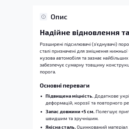
Опис
Надійне відновлення та
Розширені підсилювачі (з’єднувачі) поро
сталі призначені для зміцнення нижньої 
кузова автомобіля та зазнає найбільших
забезпечує сумарну товщину конструкції
порога.
Основні переваги
Підвищена міцність.
Додаткове укрі
деформацій, корозії та повторного р
Запас довжини +5 см.
Полегшує припа
швидшим та зручнішим.
Якісна сталь.
Оцинкований матеріал 