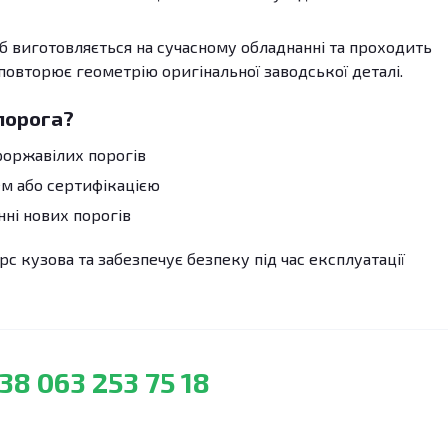
б виготовляється на сучасному обладнанні та проходить
 повторює геометрію оригінальної заводської деталі.
порога?
роржавілих порогів
м або сертифікацією
ні нових порогів
с кузова та забезпечує безпеку під час експлуатації
38 063 253 75 18