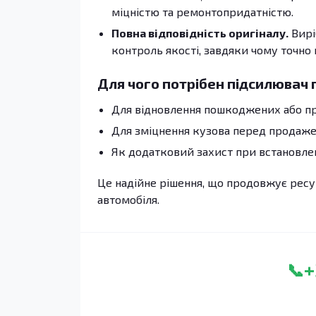
міцністю та ремонтопридатністю.
Повна відповідність оригіналу.
Вирі
контроль якості, завдяки чому точно
Для чого потрібен підсилювач 
Для відновлення пошкоджених або п
Для зміцнення кузова перед продаже
Як додатковий захист при встановлен
Це надійне рішення, що продовжує ресур
автомобіля.
+
📞