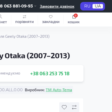
8 063 881-09-93
Замовити дзвінок
RU
UA
0
порівняти
закладки
інет
кошик
я Geely Otaka (2007–2013)
 Otaka (2007–2013)
+38 063 253 75 18
омендуємо
Виробник:
TM Auto-Tema
0.ALL.0.00