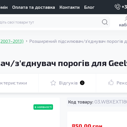
бмін
Оплата та доставка
Контакти
Блог
+3
каб
(2007–2013)
Розширений підсилювач/з'єднувач порогів дл
/з'єднувач порогів для Geely
актеристики
Відгуків
Рек
0
Код товару:
03.WBXEXT180
в наявності
850.00 грн.