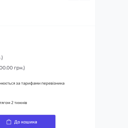
.)
00.00 грн.)
йснюється за тарифами перевізника
тягом 2 тижнів
До кошика