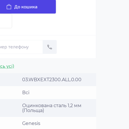
До кошика
сь усі)
03.WBXEXT2300.ALL.0.00
Всі
Оцинкована сталь 1,2 мм
(Польща)
Genesis