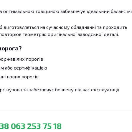
з оптимальною товщиною забезпечує ідеальний баланс м
б виготовляється на сучасному обладнанні та проходить
 повторює геометрію оригінальної заводської деталі.
порога?
роржавілих порогів
м або сертифікацією
ні нових порогів
с кузова та забезпечує безпеку під час експлуатації
38 063 253 75 18