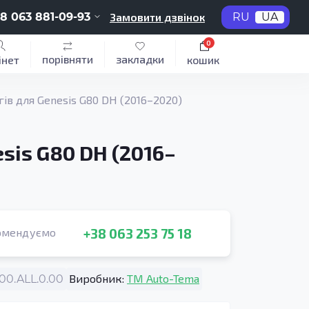
8 063 881-09-93
Замовити дзвінок
RU
UA
0
порівняти
закладки
інет
кошик
ів для Genesis G80 DH (2016–2020)
is G80 DH (2016–
+38 063 253 75 18
омендуємо
Виробник:
TM Auto-Tema
0.ALL.0.00