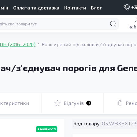
бмін
Оплата та доставка
Контакти
Блог
+3
каб
 DH (2016–2020)
Розширений підсилювач/з'єднувач порог
ч/з'єднувач порогів для Genes
актеристики
Відгуків
Рек
0
Код товару:
03.WBXEXT230
в наявності