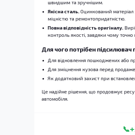
швидшим та зручнішим.
Якісна сталь.
Оцинкований матеріал 
міцністю та ремонтопридатністю.
Повна відповідність оригіналу.
Вирі
контроль якості, завдяки чому точно
Для чого потрібен підсилювач 
Для відновлення пошкоджених або п
Для зміцнення кузова перед продаже
Як додатковий захист при встановлен
Це надійне рішення, що продовжує ресур
автомобіля.
+
📞