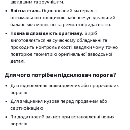
швидшим та зручнішим.
Якісна сталь.
Оцинкований матеріал з
оптимальною товщиною забезпечує ідеальний
баланс між міцністю та ремонтопридатністю.
Повна відповідність оригіналу.
Виріб
виготовляється на сучасному обладнанні та
проходить контроль якості, завдяки чому точно
повторює геометрію оригінальної заводської
деталі.
Для чого потрібен підсилювач порога?
Для відновлення пошкоджених або проржавілих
порогів
Для зміцнення кузова перед продажем або
сертифікацією
Як додатковий захист при встановленні нових
порогів