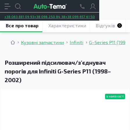
+38 063 881 09 93
+38 096 250 84 38
+38 099 657 61 50
Все про товар
Характеристики
Відгуків
0
Кузовні запчастини
Infiniti
G–Series P11 (1998
Розширений підсилювач/з'єднувач
порогів для Infiniti G-Series P11 (1998–
2002)
в наявності