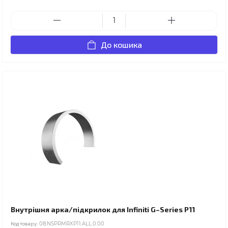
До кошика
Внутрішня арка/підкрилок для Infiniti G–Series P11
Код товару:
08.NSPRMRXP11.ALL.0.00