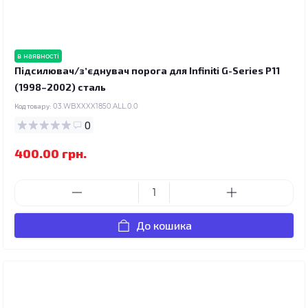
в наявності
Підсилювач/зʼєднувач порога для Infiniti G-Series P11
(1998–2002) сталь
Код товару:
03.WBXXXX1850.ALL.0.0
0
400.00 грн.
До кошика