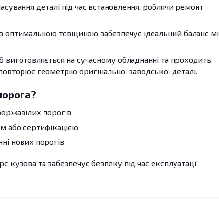
сування деталі під час встановлення, роблячи ремонт
з оптимальною товщиною забезпечує ідеальний баланс м
б виготовляється на сучасному обладнанні та проходить
 повторює геометрію оригінальної заводської деталі.
порога?
роржавілих порогів
м або сертифікацією
ні нових порогів
с кузова та забезпечує безпеку під час експлуатації