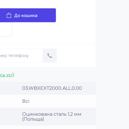
До кошика
сь усі)
03.WBXEXT2000.ALL.0.00
Всі
Оцинкована сталь 1,2 мм
(Польща)