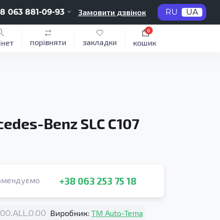
8 063 881-09-93
Замовити дзвінок
RU
UA
0
порівняти
закладки
інет
кошик
edes-Benz SLC C107
+38 063 253 75 18
омендуємо
Виробник:
TM Auto-Tema
0.ALL.0.00