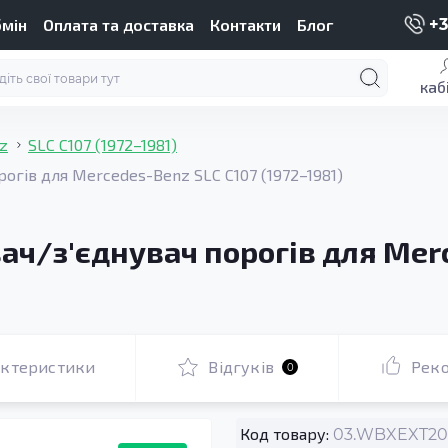
бмін
Оплата та доставка
Контакти
Блог
+3
каб
z
SLC C107 (1972–1981)
гів для Mercedes-Benz SLC C107 (1972–1981)
ч/з'єднувач порогів для Merc
актеристики
Відгуків
Рек
0
Код товару:
03.WBXEXT200