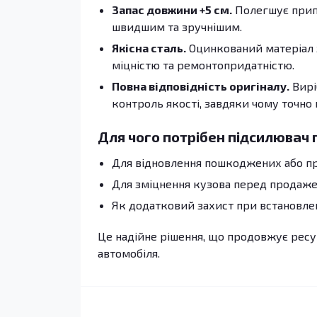
Запас довжини +5 см.
Полегшує припа
швидшим та зручнішим.
Якісна сталь.
Оцинкований матеріал 
міцністю та ремонтопридатністю.
Повна відповідність оригіналу.
Вирі
контроль якості, завдяки чому точно
Для чого потрібен підсилювач 
Для відновлення пошкоджених або п
Для зміцнення кузова перед продаже
Як додатковий захист при встановлен
Це надійне рішення, що продовжує ресур
автомобіля.