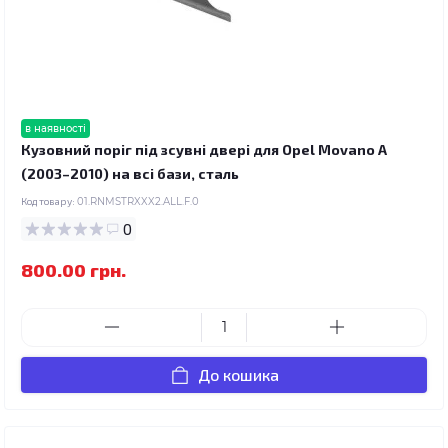
в наявності
Кузовний поріг під зсувні двері для Opel Movano A
(2003–2010) на всі бази, сталь
Код товару:
01.RNMSTRXXX2.ALL.F.0
0
800.00 грн.
До кошика