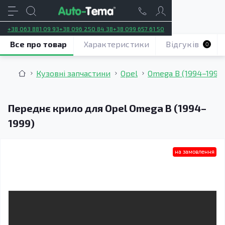
+38 063 881 09 93
+38 096 250 84 38
+38 099 657 61 50
Все про товар
Характеристики
Відгуків
0
Кузовні запчастини
Opel
Omega B (1994–1999
Переднє крило для Opel Omega B (1994–
1999)
на замовлення