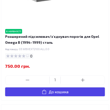
в наявності
Розширений підсилювач/з'єднувач порогів для Opel
Omega B (1994–1999) сталь
Код товару:
03.WBXEXT2100.ALL.0.0
0
750.00 грн.
До кошика