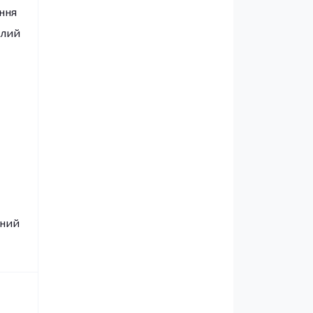
ння
алий
сний