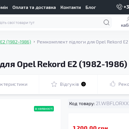
бмін
Оплата та доставка
Контакти
Блог
+3
каб
E2 (1982–1986)
Ремкомплект підлоги для Opel Rekord E2 
ля Opel Rekord E2 (1982-1986)
актеристики
Відгуків
Рек
0
Код товару:
21.WBFLORXXX
в наявності
1 200.00 грн.