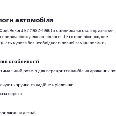
логи автомобіля
pel Rekord E2 (1982–1986) з оцинкованої сталі призначені
роржавілих ділянок підлоги. Це готове рішення, яке
цність кузова без необхідності повної заміни великих
вні особливості
Оптимальний розмір для перекриття найбільш уражених зо
печують зручне та надійне кріплення:
вача порога
прилягання деталі