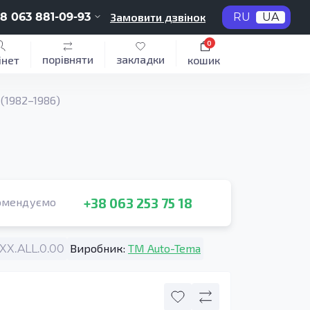
8 063 881-09-93
Замовити дзвінок
RU
UA
0
порівняти
закладки
інет
кошик
(1982–1986)
+38 063 253 75 18
омендуємо
Виробник:
TM Auto-Tema
X.ALL.0.00