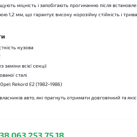
ують міцність і запобігають прогинанню після встановле
ю 1,2 мм, що гарантує високу корозійну стійкість і трив
ги
сткість кузова
ї
 заміни всієї секції
ованої сталі
Opel Rekord E2 (1982–1986)
власників авто, які прагнуть отримати довговічний та які
38 063 253 75 18