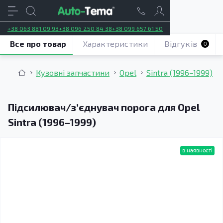
+38 063 881 09 93
+38 096 250 84 38
+38 099 657 61 50
Все про товар
Характеристики
Відгуків
0
Кузовні запчастини
Opel
Sintra (1996–1999)
Підсилювач/зʼєднувач порога для Opel
Sintra (1996–1999)
в наявності