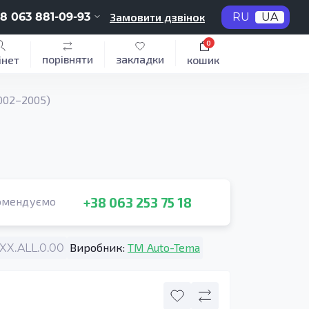
8 063 881-09-93
Замовити дзвінок
RU
UA
0
порівняти
закладки
інет
кошик
002–2005)
+38 063 253 75 18
омендуємо
Виробник:
TM Auto-Tema
X.ALL.0.00