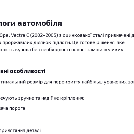
логи автомобіля
pel Vectra C (2002–2005) з оцинкованої сталі призначені 
роржавілих ділянок підлоги. Це готове рішення, яке
цність кузова без необхідності повної заміни великих
вні особливості
Оптимальний розмір для перекриття найбільш уражених зо
печують зручне та надійне кріплення:
вача порога
прилягання деталі