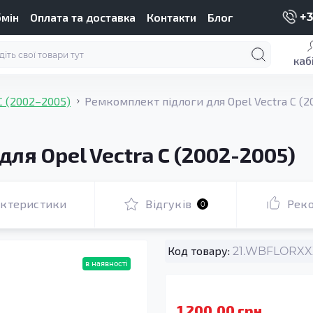
бмін
Оплата та доставка
Контакти
Блог
+3
каб
C (2002–2005)
Ремкомплект підлоги для Opel Vectra C (2
ля Opel Vectra C (2002-2005)
актеристики
Відгуків
Рек
0
Код товару:
21.WBFLORXXX
в наявності
1 200.00 грн.