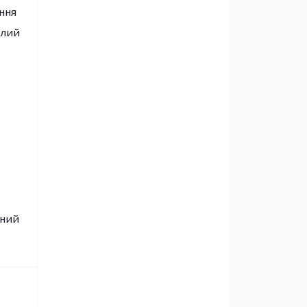
ння
алий
сний