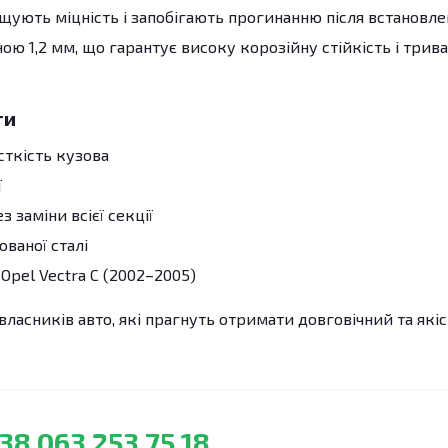
ують міцність і запобігають прогинанню після встановле
ю 1,2 мм, що гарантує високу корозійну стійкість і трив
ги
сткість кузова
ї
 заміни всієї секції
ованої сталі
Opel Vectra C (2002–2005)
власників авто, які прагнуть отримати довговічний та які
38 063 253 75 18