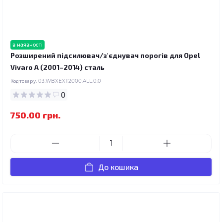
в наявності
Розширений підсилювач/з'єднувач порогів для Opel
Vivaro A (2001–2014) сталь
Код товару:
03.WBXEXT2000.ALL.0.0
0
750.00 грн.
До кошика