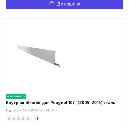
До кошика
в наявності
Внутрішній поріг для Peugeot 107 I (2005–2015) сталь
Код товару:
03.WBINSL1600.ALL.0.0
0