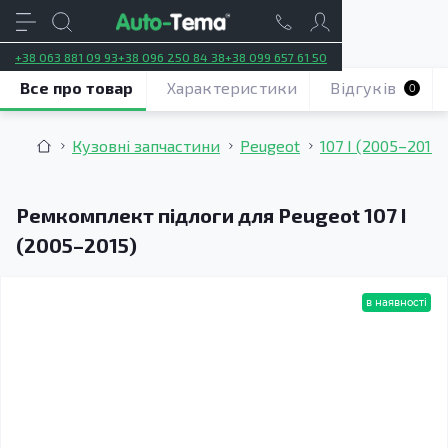
+38 063 881 09 93
+38 096 250 84 38
+38 099 657 61 50
Все про товар
Характеристики
Відгуків
0
Кузовні запчастини
Peugeot
107 І (2005–2015)
Ремкомплект підлоги для Peugeot 107 I
(2005–2015)
в наявності