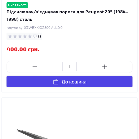
в наявності
Підсилювач/зʼєднувач порога для Peugeot 205 (1984–
1998) сталь
Код товару:
03.WBXXXX1800.ALL.0.0
0
400.00 грн.
До кошика