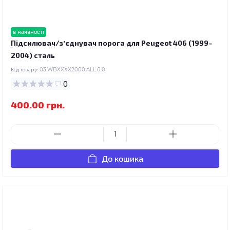
в наявності
Підсилювач/зʼєднувач порога для Peugeot 406 (1999–
2004) сталь
Код товару:
03.WBXXXX2000.ALL.0.0
0
400.00 грн.
До кошика