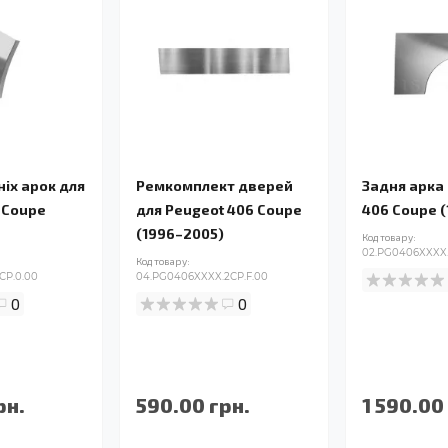
ніх арок для
Ремкомплект дверей
Задня арка
 Coupe
для Peugeot 406 Coupe
406 Coupe 
(1996–2005)
Код товару:
02.PG0406XXXX.
Код товару:
CP.0.00
04.PG0406XXXX.2CP.F.00
0
0
рн.
590.00 грн.
1 590.00