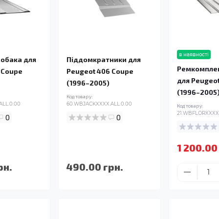
в наявності
зобака для
Піддомкратники для
Ремкомплек
 Coupe
Peugeot 406 Coupe
для Peugeo
(1996–2005)
(1996–2005
Код товару:
ALL.0.00
60.WBJACKXXXX.ALL.0.00
Код товару:
21.WBFLORXXXX.
0
0
1 200.00
рн.
490.00 грн.