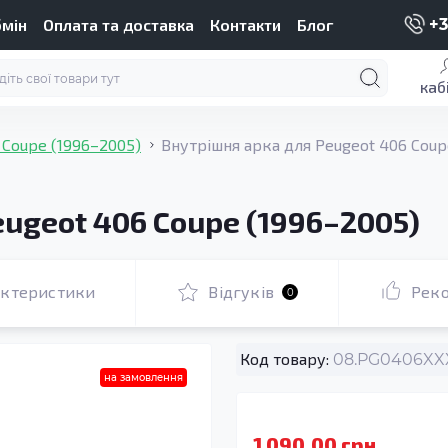
бмін
Оплата та доставка
Контакти
Блог
+3
каб
 Coupe (1996–2005)
Внутрішня арка для Peugeot 406 Coup
ugeot 406 Coupe (1996–2005)
актеристики
Відгуків
Рек
0
Код товару:
08.PG0406XXX
на замовлення
1 090.00 грн.