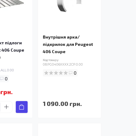
Внутрішня арка/
т підлоги
підкрилок для Peugeot
t 406 Coupe
406 Coupe
)
Код товару:
08.PG0406XXXX.2CP.0.00
ALL.0.00
0
0
 грн.
1 090.00 грн.