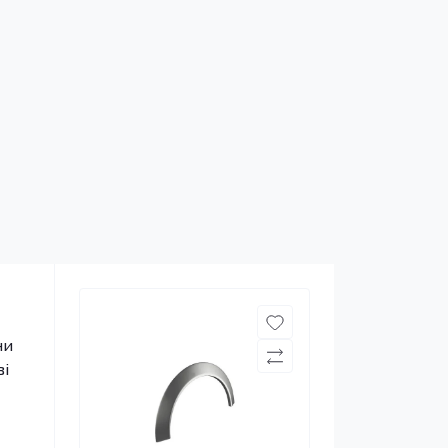
ни
зі