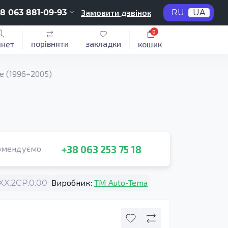
8 063 881-09-93
Замовити дзвінок
RU
UA
0
порівняти
закладки
інет
кошик
e (1996–2005)
+38 063 253 75 18
омендуємо
Виробник:
TM Auto-Tema
X.2CP.0.00