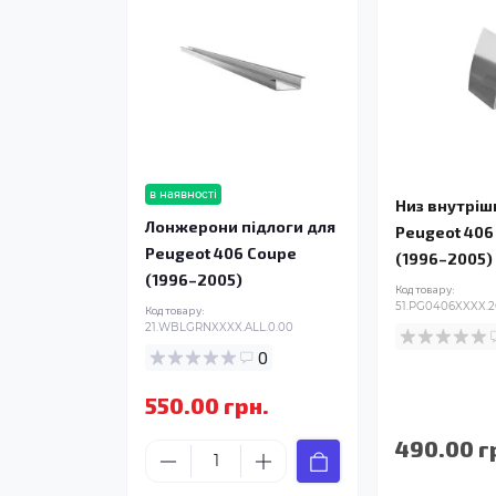
в наявності
Низ внутріш
Лонжерони підлоги для
Peugeot 406
Peugeot 406 Coupe
(1996–2005)
(1996–2005)
Код товару:
51.PG0406XXXX.2
Код товару:
21.WBLGRNXXXX.ALL.0.00
0
550.00 грн.
490.00 г