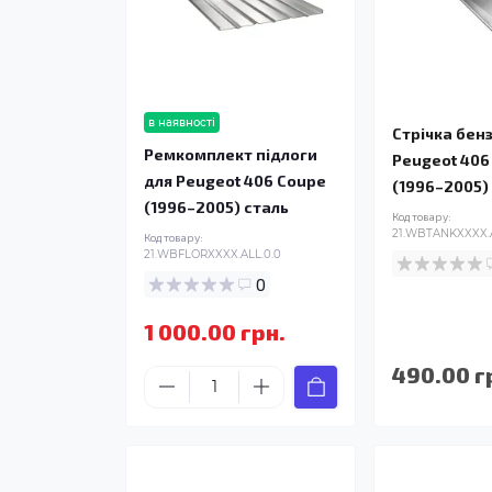
в наявності
Стрічка бен
Ремкомплект підлоги
Peugeot 406
для Peugeot 406 Coupe
(1996–2005)
(1996–2005) сталь
Код товару:
21.WBTANKXXXX.
Код товару:
21.WBFLORXXXX.ALL.0.0
0
1 000.00 грн.
490.00 г