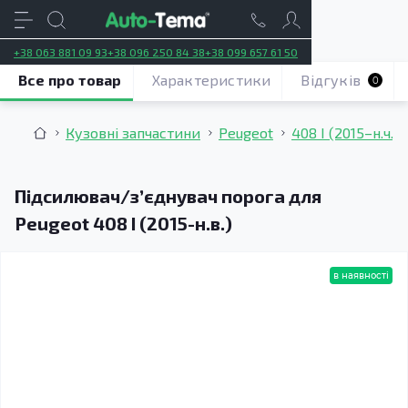
+38 063 881 09 93
+38 096 250 84 38
+38 099 657 61 50
Все про товар
Характеристики
Відгуків
0
Кузовні запчастини
Peugeot
408 I (2015–н.ч.)
Підсилювач/зʼєднувач порога для
Peugeot 408 I (2015-н.в.)
в наявності