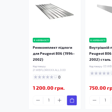
в наявності
в наявності
Ремкомплект підлоги
Внутрішній п
для Peugeot 806 (1994–
Peugeot 806
2002)
2002) сталь
Код товару:
Код товару:
03.WBI
21.WBFLORXXXX.ALL.0.00
0
1 200.00 грн.
750.00 г