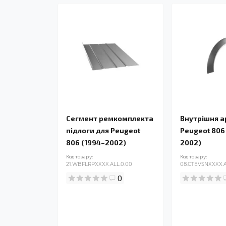
Сегмент ремкомплекта
Внутрішня а
підлоги для Peugeot
Peugeot 806
806 (1994–2002)
2002)
Код товару:
Код товару:
21.WBFLRPXXXX.ALL.0.00
08.CTEVSNXXXX.A
0