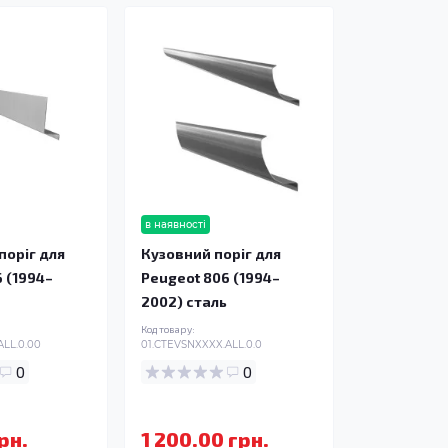
в наявності
поріг для
Кузовний поріг для
 (1994–
Peugeot 806 (1994–
2002) сталь
Код товару:
ALL.0.00
01.CTEVSNXXXX.ALL.0.0
0
0
рн.
1 200.00 грн.