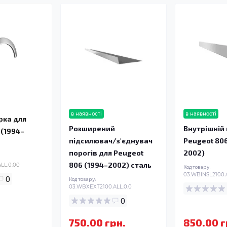
в наявності
в наявності
рка для
Розширений
Внутрішній 
 (1994–
підсилювач/з'єднувач
Peugeot 806
порогів для Peugeot
2002)
806 (1994–2002) сталь
LL.0.00
Код товару:
03.WBINSL2100.
0
Код товару:
03.WBXEXT2100.ALL.0.0
0
750.00 грн.
850.00 г