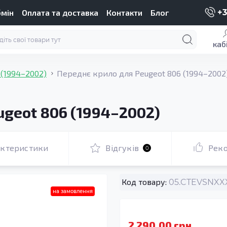
бмін
Оплата та доставка
Контакти
Блог
+3
каб
 (1994–2002)
Переднє крило для Peugeot 806 (1994–2002
geot 806 (1994–2002)
актеристики
Відгуків
Рек
0
Код товару:
05.CTEVSNXXX
на замовлення
2 290.00 грн.