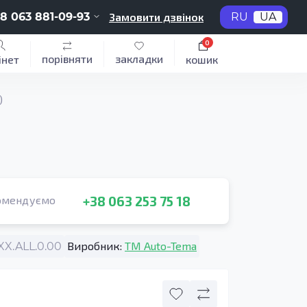
8 063 881-09-93
Замовити дзвінок
RU
UA
0
порівняти
закладки
інет
кошик
)
+38 063 253 75 18
омендуємо
Виробник:
TM Auto-Tema
X.ALL.0.00