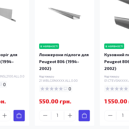
в наявності
в наявності
оріг для
Лонжерони підлоги для
Кузовний по
 (1994–
Peugeot 806 (1994–
Peugeot 806
2002)
2002)
NSL2100.ALL.0.0
Код товару:
Код товару:
21.WBLGRNXXXX.ALL.0.00
01.CTEVSNXXXX.
0
0
рн.
550.00 грн.
1 550.00