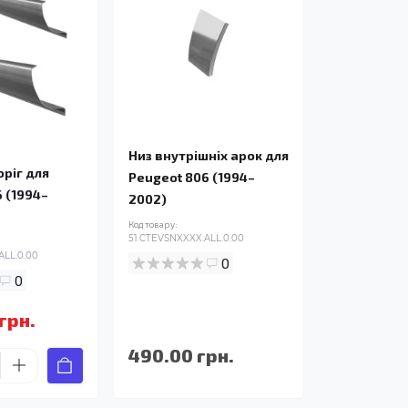
Низ внутрішніх арок для
ріг для
Peugeot 806 (1994–
 (1994–
2002)
Код товару:
51.CTEVSNXXXX.ALL.0.00
ALL.0.00
0
0
 грн.
490.00 грн.