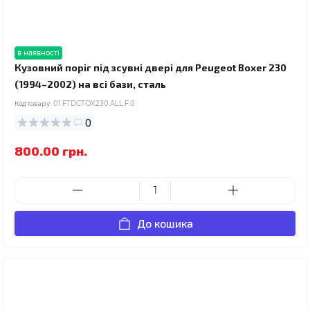
в наявності
Кузовний поріг під зсувні двері для Peugeot Boxer 230
(1994–2002) на всі бази, сталь
Код товару:
01.FTDCTOX230.ALL.F.0
0
800.00 грн.
До кошика