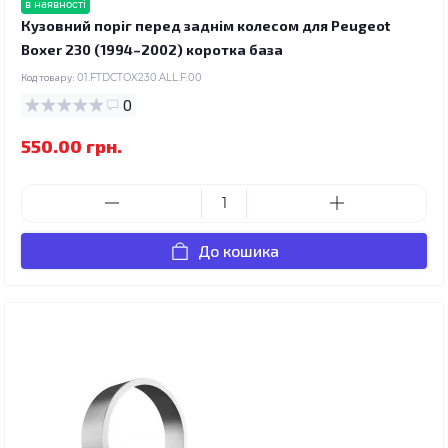
в наявності
Кузовний поріг перед заднім колесом для Peugeot
Boxer 230 (1994–2002) коротка база
Код товару:
01.FTDCTOX230.ALL.F.00
0
550.00 грн.
До кошика