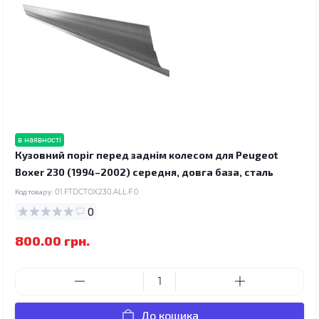
в наявності
Кузовний поріг перед заднім колесом для Peugeot
Boxer 230 (1994–2002) середня, довга база, сталь
Код товару:
01.FTDCTOX230.ALL.F.0
0
800.00 грн.
До кошика