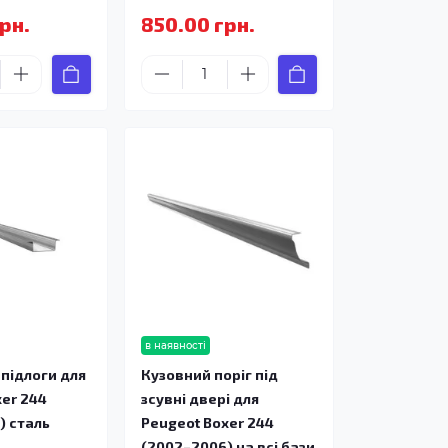
рн.
850.00 грн.
в наявності
підлоги для
Кузовний поріг під
xer 244
зсувні двері для
) сталь
Peugeot Boxer 244
(2002–2006) на всі бази