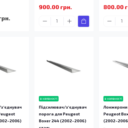
900.00 грн.
800.00 г
грн.
в наявності
в наявності
/зʼєднувач
Підсилювач/зʼєднувач
Лонжерони 
Peugeot
порога для Peugeot
Peugeot Bo
2002–2006)
Boxer 244 (2002–2006)
(2002–2006
сталь