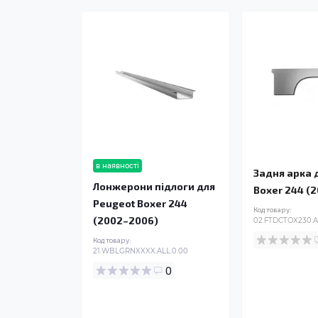
в наявності
Задня арка 
Лонжерони підлоги для
Boxer 244 (
Peugeot Boxer 244
Код товару:
(2002–2006)
02.FTDCTOX230.A
Код товару:
21.WBLGRNXXXX.ALL.0.00
0