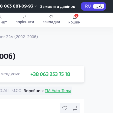
8 063 881-09-93
Замовити дзвінок
RU
UA
0
порівняти
закладки
інет
кошик
xer 244 (2002–2006)
006)
+38 063 253 75 18
омендуємо
Виробник:
TM Auto-Tema
0.ALL.M.00