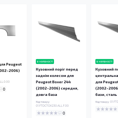
в наявності
в наявності
для Peugeot
Кузовний поріг перед
Кузовний п
2002–2006)
заднім колесом для
центральна
Peugeot Boxer 244
для Peugeot
LL.0.00
(2002–2006) середня,
(2002–2006)
0
довга база
бази, сталь
Код товару:
Код товару:
01.FT
01.FTDCTOX230.ALL.F.00
0