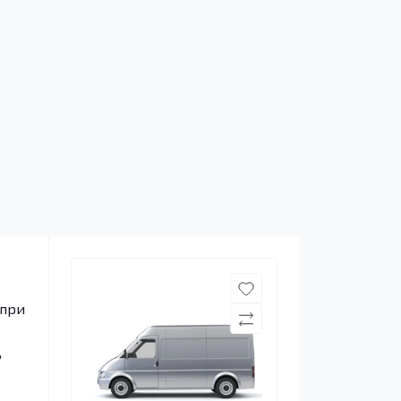
 при
,