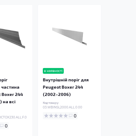
в наявності
оріг
Внутрішній поріг для
 частина
Peugeot Boxer 244
 Boxer 244
(2002–2006)
 на всі
Код товару:
03.WBINSL2000.ALL.0.00
0
DCTOX230.ALL.F.0
0