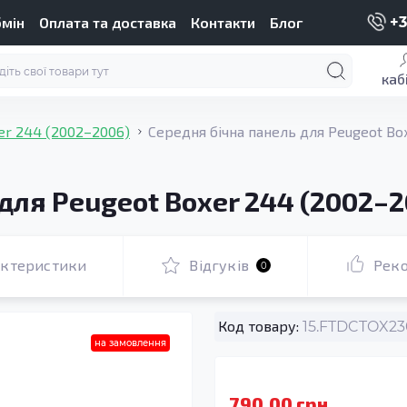
бмін
Оплата та доставка
Контакти
Блог
+3
каб
er 244 (2002–2006)
Середня бічна панель для Peugeot Bo
для Peugeot Boxer 244 (2002–2
актеристики
Відгуків
Рек
0
Код товару:
15.FTDCTOX23
на замовлення
790.00 грн.