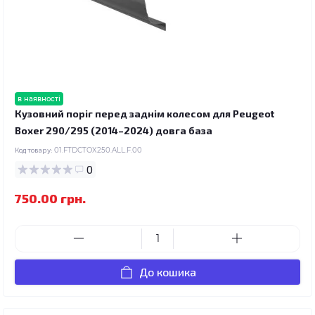
в наявності
Кузовний поріг перед заднім колесом для Peugeot
Boxer 290/295 (2014–2024) довга база
Код товару:
01.FTDCTOX250.ALL.F.00
0
750.00 грн.
До кошика