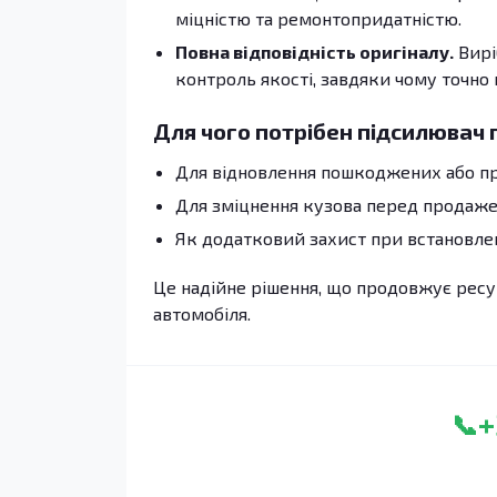
міцністю та ремонтопридатністю.
Повна відповідність оригіналу.
Вирі
контроль якості, завдяки чому точно
Для чого потрібен підсилювач 
Для відновлення пошкоджених або п
Для зміцнення кузова перед продаже
Як додатковий захист при встановлен
Це надійне рішення, що продовжує ресур
автомобіля.
+
📞