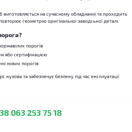
б виготовляється на сучасному обладнанні та проходить
 повторює геометрію оригінальної заводської деталі.
порога?
роржавілих порогів
м або сертифікацією
ні нових порогів
с кузова та забезпечує безпеку під час експлуатації
38 063 253 75 18