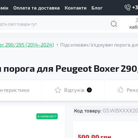
бмін
Оплата та доставка
Контакти
Блог
+3
каб
er 290/295 (2014–2024)
Підсилювач/зʼєднувач порога дл
порога для Peugeot Boxer 290
актеристики
Відгуків
Рек
0
Код товару:
03.WBXXXX200
в наявності
500.00 грн.