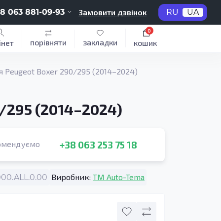
8 063 881-09-93
Замовити дзвінок
RU
UA
0
порівняти
закладки
інет
кошик
я Peugeot Boxer 290/295 (2014–2024)
/295 (2014–2024)
+38 063 253 75 18
омендуємо
Виробник:
TM Auto-Tema
0.ALL.0.00