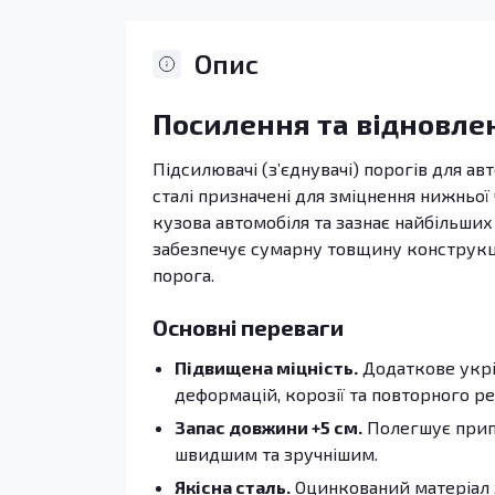
Опис
Посилення та відновле
Підсилювачі (з’єднувачі) порогів для ав
сталі призначені для зміцнення нижньої 
кузова автомобіля та зазнає найбільших
забезпечує сумарну товщину конструкції
порога.
Основні переваги
Підвищена міцність.
Додаткове укрі
деформацій, корозії та повторного р
Запас довжини +5 см.
Полегшує припа
швидшим та зручнішим.
Якісна сталь.
Оцинкований матеріал 