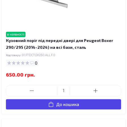
в наявності
Кузовний поріг під передні двері для Peugeot Boxer
290/295 (2014–2024) на всі бази, сталь
Код товару:
01.FTDCTOX250.ALL.F.0
0
650.00 грн.
До кошика