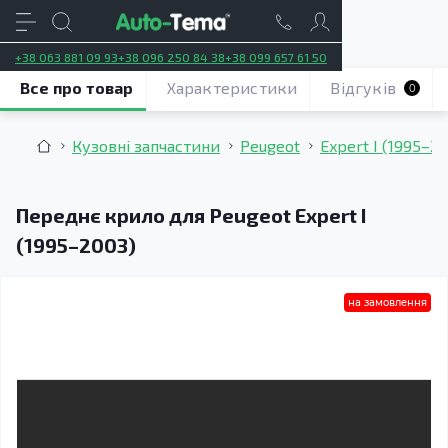
+38 063 881 09 93
+38 096 250 84 38
+38 099 657 61 50
Все про товар
Характеристики
Відгуків
0
Кузовні запчастини
Peugeot
Expert I (1995–2
Переднє крило для Peugeot Expert I
(1995–2003)
на замовлення