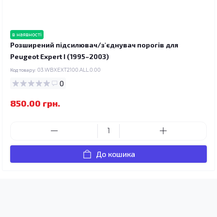
в наявності
Розширений підсилювач/з'єднувач порогів для
Peugeot Expert I (1995–2003)
Код товару:
03.WBXEXT2100.ALL.0.00
0
850.00 грн.
До кошика