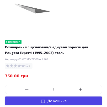
в наявності
Розширений підсилювач/з'єднувач порогів для
Peugeot Expert I (1995–2003) сталь
Код товару:
03.WBXEXT2100.ALL.0.0
0
750.00 грн.
До кошика