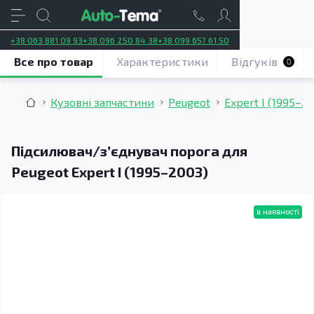
+38 063 881 09 93
+38 096 250 84 38
+38 099 657 61 50
Все про товар
Характеристики
Відгуків
0
Кузовні запчастини
Peugeot
Expert I (1995–2
Підсилювач/зʼєднувач порога для
Peugeot Expert I (1995–2003)
в наявності