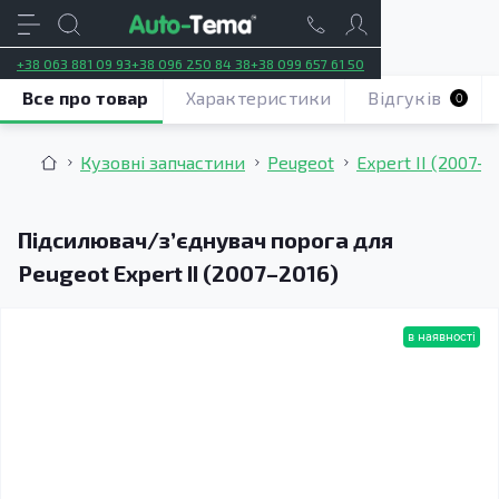
+38 063 881 09 93
+38 096 250 84 38
+38 099 657 61 50
Все про товар
Характеристики
Відгуків
0
Кузовні запчастини
Peugeot
Expert II (2007–2
Підсилювач/зʼєднувач порога для
Peugeot Expert II (2007–2016)
в наявності