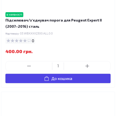
в наявності
Підсилювач/зʼєднувач порога для Peugeot Expert II
(2007–2016) сталь
Код товару:
03.WBXXXX2300.ALL.0.0
0
400.00 грн.
До кошика