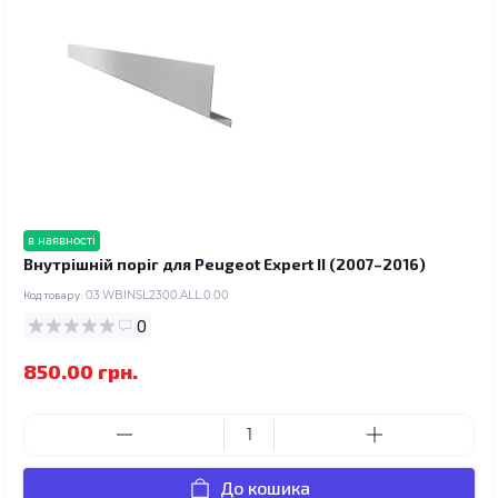
в наявності
Внутрішній поріг для Peugeot Expert II (2007–2016)
Код товару:
03.WBINSL2300.ALL.0.00
0
850.00 грн.
До кошика