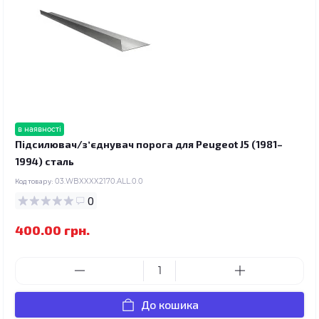
в наявності
Підсилювач/зʼєднувач порога для Peugeot J5 (1981–
1994) сталь
Код товару:
03.WBXXXX2170.ALL.0.0
0
400.00 грн.
До кошика