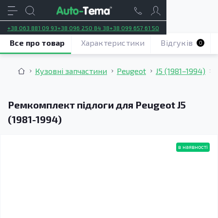
+38 063 881 09 93
+38 096 250 84 38
+38 099 657 61 50
Все про товар
Характеристики
Відгуків
0
Кузовні запчастини
Peugeot
J5 (1981–1994)
Ремкомплект підлоги для Peugeot J5
(1981-1994)
в наявності