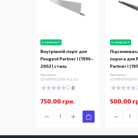
в наявності
в наявності
Внутрішній поріг для
Підсилювач
Peugeot Partner I (1996–
порога для 
2002) сталь
Partner I (1
Код товару:
Код товару:
03.WBINSL2000.ALL.0.0
03.WBXXXX2000.
0
750.00 грн.
500.00 г