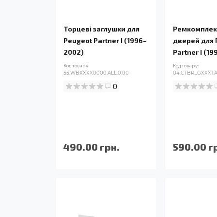
Торцеві заглушки для
Ремкомплек
Peugeot Partner I (1996–
дверей для 
2002)
Partner I (1
Код товару:
Код товару:
55.WBXXXX0000.ALL.0.00
04.CTBRLGXXX1.A
0
490.00 грн.
590.00 г