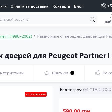
бмін
Оплата та доставка
Контакти
Блог
+3
каб
tner I (1996–2002)
Ремкомплект передніх дверей для Peug
дверей для Peugeot Partner I
актеристики
Відгуків
Рек
0
Код товару:
04.CTBRLGXXX
на замовлення
590.00 грн.