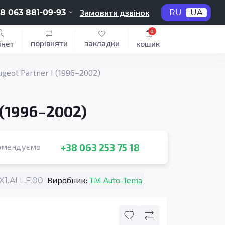
8 063 881-09-93
Замовити дзвінок
RU
UA
0
порівняти
закладки
інет
кошик
eot Partner I (1996–2002)
 (1996–2002)
+38 063 253 75 18
омендуємо
Виробник:
TM Auto-Tema
1.ALL.F.00