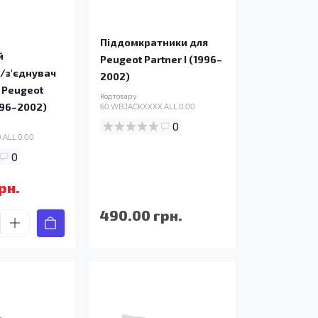
Піддомкратники для
й
Peugeot Partner I (1996–
/з'єднувач
2002)
 Peugeot
Код товару:
1996–2002)
60.WBJACKXXXX.ALL.0.00
0
ALL.0.00
0
рн.
490.00 грн.