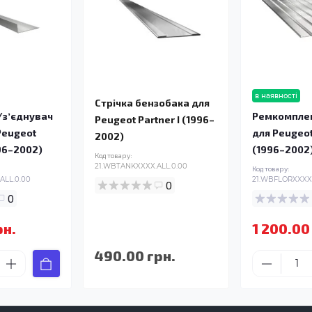
в наявності
Стрічка бензобака для
/зʼєднувач
Ремкомплек
Peugeot Partner I (1996–
Peugeot
для Peugeot
2002)
996–2002)
(1996–2002
Код товару:
21.WBTANKXXXX.ALL.0.00
Код товару:
ALL.0.00
21.WBFLORXXXX.
0
0
рн.
1 200.00
490.00 грн.