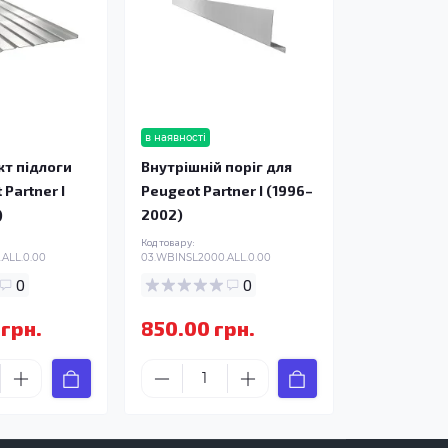
в наявності
т підлоги
Внутрішній поріг для
 Partner I
Peugeot Partner I (1996–
)
2002)
Код товару:
ALL.0.00
03.WBINSL2000.ALL.0.00
0
0
 грн.
850.00 грн.