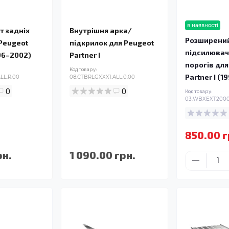
в наявності
т задніх
Внутрішня арка/
Розширени
Peugeot
підкрилок для Peugeot
підсилювач
996–2002)
Partner I
порогів для
Код товару:
Partner I (
LL.R.00
08.CTBRLGXXX1.ALL.0.00
0
0
Код товару:
03.WBXEXT2000.
850.00 г
рн.
1 090.00 грн.