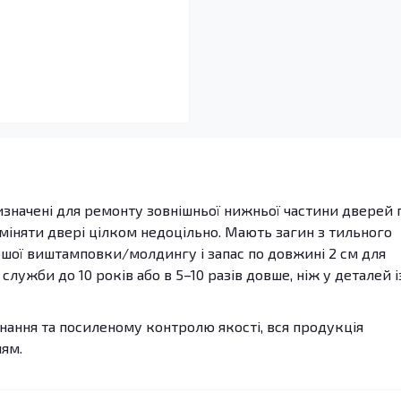
изначені для ремонту зовнішньої нижньої частини дверей 
и міняти двері цілком недоцільно. Мають загин з тильного
ршої виштамповки/молдингу і запас по довжині 2 см для
лужби до 10 років або в 5–10 разів довше, ніж у деталей і
ання та посиленому контролю якості, вся продукція
лям.