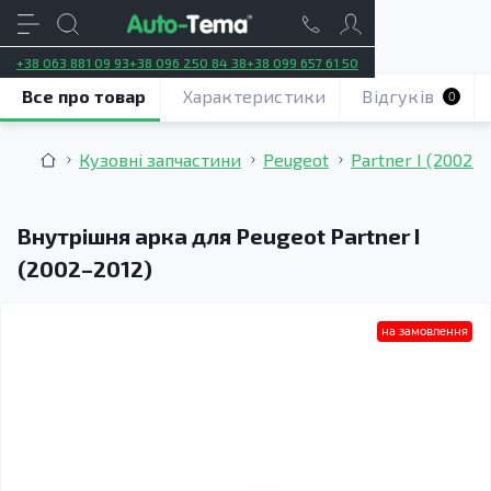
+38 063 881 09 93
+38 096 250 84 38
+38 099 657 61 50
Все про товар
Характеристики
Відгуків
0
Кузовні запчастини
Peugeot
Partner I (2002–
Внутрішня арка для Peugeot Partner I
(2002–2012)
на замовлення