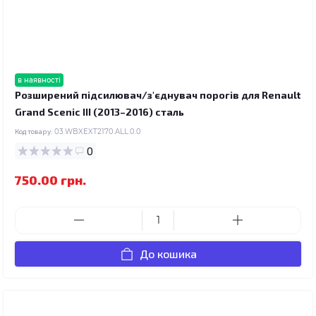
в наявності
Розширений підсилювач/з'єднувач порогів для Renault
Grand Scenic III (2013–2016) сталь
Код товару:
03.WBXEXT2170.ALL.0.0
0
750.00 грн.
До кошика