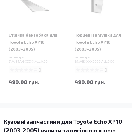
Стрічка бензобака для
Торцеві заглушки для
Toyota Echo XP10
Toyota Echo XP10
(2003–2005)
(2003–2005)
Код товару:
Код товару:
21.WBTANKXXXX.ALL.0.00
55.WBXXXX0000.ALL.0.00
0
0
490.00 грн.
490.00 грн.
Кузовні запчастини для Toyota Echo XP10
(2003-2005) купити за вигідною ціною -