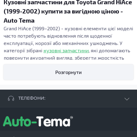
Кузовні запчастини для Toyota Grand HiAce
(1999-2002) купити за вигідною ціною -
Auto Tema
Grand HiAce (1999–2002) - кузовні елементи цієї моделі
часто потребують відновлення після щоденної
експлуатації, корозії або механічних ушкоджень. У
категорії зібрані
кузовні запчастини
, які допомагають
повернути акуратний вигляд, зберегти жорсткість
конструкції та підтримати безпеку. Точна геометрія
Розгорнути
панелей важлива під час ремонту кузова, адже від неї
залежать зазори, посадка дверей і стабільність вузлів
у зоні порогів та підлоги.
Види кузовних запчастин
ТЕЛЕФОНИ:
Кузовні деталі використовують, коли потрібні:
відновлення кузова після ДТП, заміна елементів
+38 063 881 09 93
кузова при прогниванні, усунення деформацій після
+38 096 250 84 38
ударів або ремонт при прихованих осередках іржі.
+38 099 657 61 50
Навіть локальні пошкодження можуть поступово
- СТО
+38 063 253 75 18