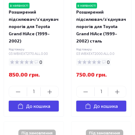
в наявності
в наявності
Розширений
Розширений
підсилювач/з'єднувач
підсилювач/з'єднувач
порогів для Toyota
порогів для Toyota
Grand HiAce (1999–
Grand HiAce (1999–
2002)
2002) сталь
Код товару:
Код товару:
03.WBXEXT2170.ALL.0.00
03.WBXEXT2000.ALL.0.0
0
0
850.00 грн.
750.00 грн.
До кошика
До кошика