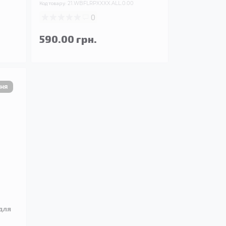
Код товару:
21.WBFLRPXXXX.ALL.0.00
0
590.00 грн.
для