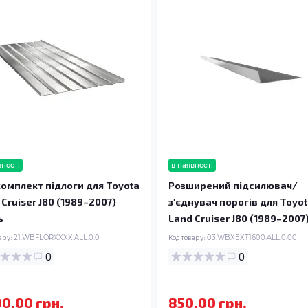
вності
в наявності
омплект підлоги для Toyota
Розширений підсилювач/
 Cruiser J80 (1989–2007)
з'єднувач порогів для Toyo
ь
Land Cruiser J80 (1989–2007
ару:
21.WBFLORXXXX.ALL.0.0
Код товару:
03.WBXEXT1600.ALL.0.00
0
0
00.00 грн.
850.00 грн.