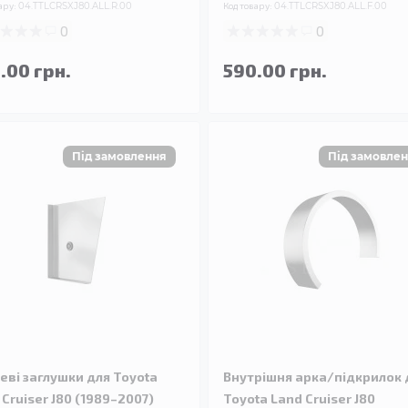
ару:
04.TTLCRSXJ80.ALL.R.00
Код товару:
04.TTLCRSXJ80.ALL.F.00
0
0
.00 грн.
590.00 грн.
еві заглушки для Toyota
Внутрішня арка/підкрилок 
 Cruiser J80 (1989–2007)
Toyota Land Cruiser J80