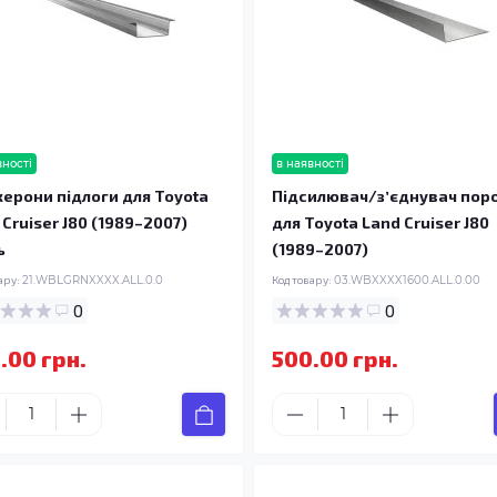
вності
в наявності
ерони підлоги для Toyota
Підсилювач/зʼєднувач пор
 Cruiser J80 (1989–2007)
для Toyota Land Cruiser J80
ь
(1989–2007)
ару:
21.WBLGRNXXXX.ALL.0.0
Код товару:
03.WBXXXX1600.ALL.0.00
0
0
.00 грн.
500.00 грн.