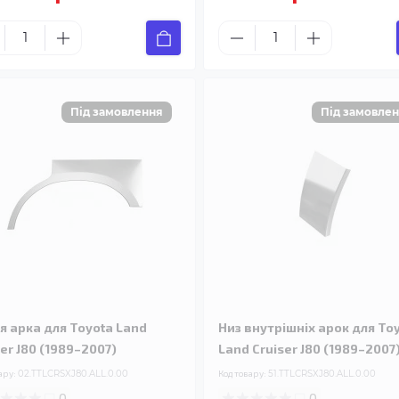
я арка для Toyota Land
Низ внутрішніх арок для To
ser J80 (1989–2007)
Land Cruiser J80 (1989–2007
ару:
02.TTLCRSXJ80.ALL.0.00
Код товару:
51.TTLCRSXJ80.ALL.0.00
0
0