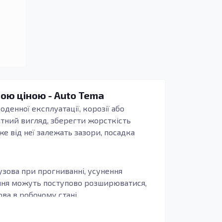
ною ціною - Auto Tema
оденної експлуатації, корозії або
атний вигляд, зберегти жорсткість
же від неї залежать зазори, посадка
узова при прогниванні, усунення
ення можуть поступово розширюватися,
а в робочому стані.
иво, щоб деталь повторювала заводські