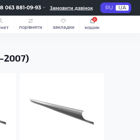
8 063 881-09-93
Замовити дзвінок
RU
UA
0
порівняти
закладки
інет
кошик
9–2007)