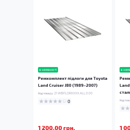
в наявності
в ная
Ремкомплект підлоги для Toyota
Ремк
Land Cruiser J80 (1989–2007)
Land
стал
Код товару:
21.WBFLORXXXX.ALL.0.00
0
Код тов
1 200.00 грн.
1 0