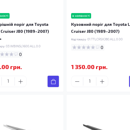
вності
в наявності
рішній поріг для Toyota
Кузовний поріг для Toyota 
 Cruiser J80 (1989–2007)
Cruiser J80 (1989–2007)
ь
Код товару:
01.TTLCRSXJ80.ALL.0.00
ару:
03.WBINSL1600.ALL.0.0
0
0
.00 грн.
1 350.00 грн.