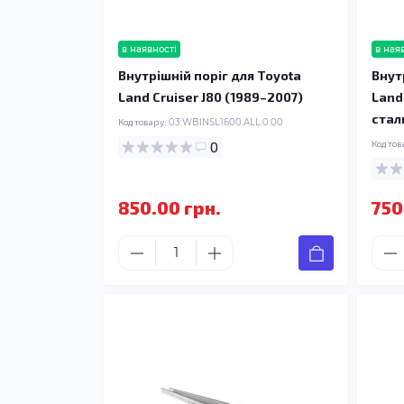
в наявності
в ная
Внутрішній поріг для Toyota
Внут
Land Cruiser J80 (1989–2007)
Land
стал
Код товару:
03.WBINSL1600.ALL.0.00
0
Код тов
850.00 грн.
750