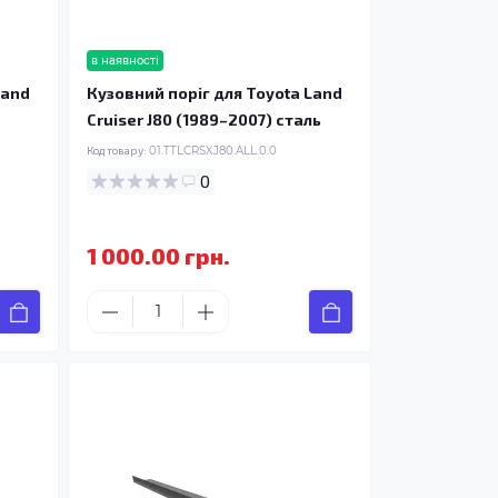
в наявності
Land
Кузовний поріг для Toyota Land
Cruiser J80 (1989–2007) сталь
Код товару:
01.TTLCRSXJ80.ALL.0.0
0
1 000.00 грн.