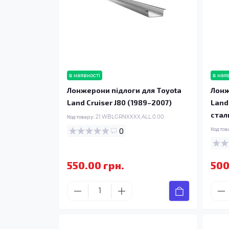
в наявності
в ная
Лонжерони підлоги для Toyota
Лонж
Land Cruiser J80 (1989–2007)
Land
стал
Код товару:
21.WBLGRNXXXX.ALL.0.00
0
Код тов
550.00 грн.
500