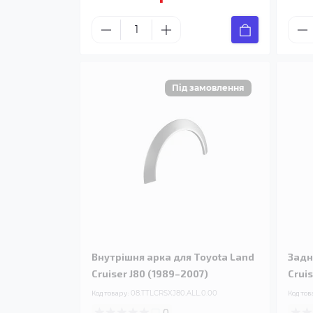
Внутрішня арка для Toyota Land
Задн
Cruiser J80 (1989–2007)
Crui
Код товару:
08.TTLCRSXJ80.ALL.0.00
Код тов
0