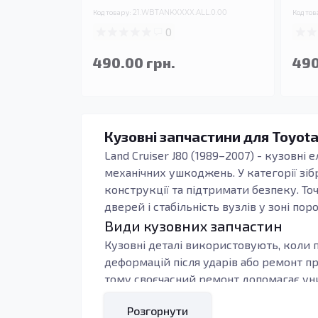
Код товару:
21.WBTANKXXXX.ALL.0.00
Код тов
0
490.00 грн.
490
Кузовні запчастини для Toyota
Land Cruiser J80 (1989–2007) - кузовні
механічних ушкоджень. У категорії зіб
конструкції та підтримати безпеку. То
дверей і стабільність вузлів у зоні поро
Види кузовних запчастин
Кузовні деталі використовують, коли п
деформацій після ударів або ремонт п
тому своєчасний ремонт допомагає уни
Під час підбору орієнтуються на тип к
Розгорнути