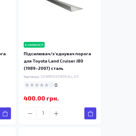
в наявності
ога
Підсилювач/зʼєднувач порога
для Toyota Land Cruiser J80
(1989–2007) сталь
Код товару:
03.WBXXXX1600.ALL.0.0
0
400.00 грн.