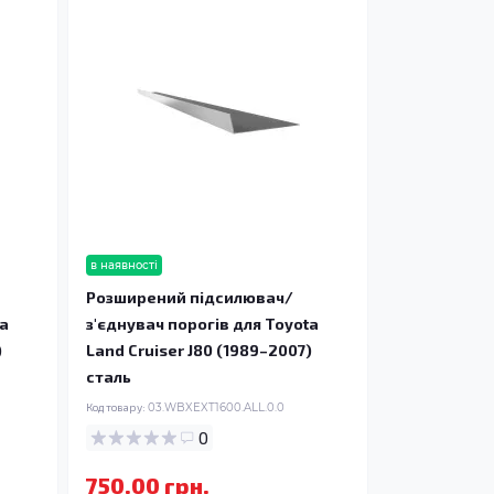
в наявності
Розширений підсилювач/
ta
з'єднувач порогів для Toyota
)
Land Cruiser J80 (1989–2007)
сталь
Код товару:
03.WBXEXT1600.ALL.0.0
0
750.00 грн.