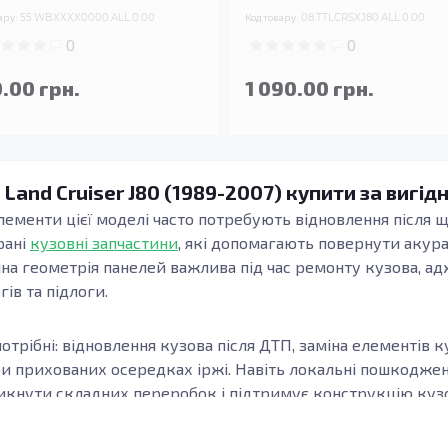
ару:
55.WBXXXX0000.ALL.0.00
Код товару:
08.TTLCRSXJ80.ALL.0.00
0
0
.00 грн.
1 090.00 грн.
 Land Cruiser J80 (1989-2007) купити за вигід
 елементи цієї моделі часто потребують відновлення після щ
рані
кузовні запчастини
, які допомагають повернути акур
чна геометрія панелей важлива під час ремонту кузова, ад
гів та підлоги.
отрібні: відновлення кузова після ДТП, заміна елементів к
ри прихованих осередках іржі. Навіть локальні пошкодж
кнути складних переробок і підтримує конструкцію кузов
узова, модифікацію та місце встановлення елемента. Важл