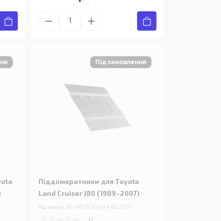
yota
Піддомкратники для Toyota
)
Land Cruiser J80 (1989–2007)
Код товару:
60.WBJACKXXXX.ALL.0.00
0