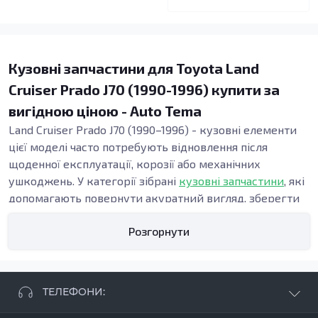
Кузовні запчастини для Toyota Land
Cruiser Prado J70 (1990-1996) купити за
вигідною ціною - Auto Tema
Land Cruiser Prado J70 (1990–1996) - кузовні елементи
цієї моделі часто потребують відновлення після
щоденної експлуатації, корозії або механічних
ушкоджень. У категорії зібрані
кузовні запчастини
, які
допомагають повернути акуратний вигляд, зберегти
жорсткість конструкції та підтримати безпеку. Точна
Розгорнути
геометрія панелей важлива під час ремонту кузова,
адже від неї залежать зазори, посадка дверей і
стабільність вузлів у зоні порогів та підлоги.
Види кузовних запчастин
ТЕЛЕФОНИ:
Кузовні деталі використовують, коли потрібні: