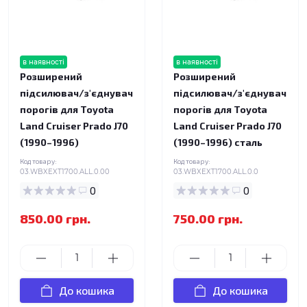
в наявності
в наявності
Розширений
Розширений
підсилювач/з'єднувач
підсилювач/з'єднувач
порогів для Toyota
порогів для Toyota
Land Cruiser Prado J70
Land Cruiser Prado J70
(1990–1996)
(1990–1996) сталь
Код товару:
Код товару:
03.WBXEXT1700.ALL.0.00
03.WBXEXT1700.ALL.0.0
0
0
850.00 грн.
750.00 грн.
До кошика
До кошика