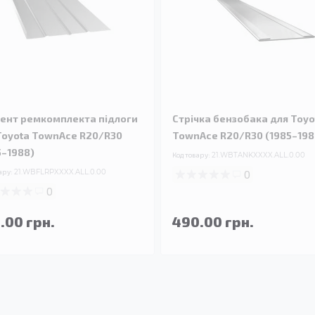
ент ремкомплекта підлоги
Стрічка бензобака для Toyo
Toyota TownAce R20/R30
TownAce R20/R30 (1985–198
5–1988)
Код товару:
21.WBTANKXXXX.ALL.0.00
ару:
21.WBFLRPXXXX.ALL.0.00
0
0
.00 грн.
490.00 грн.