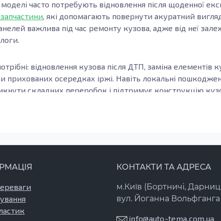
ї моделі часто потребують відновлення після щоденної експ
 запчастини
, які допомагають повернути акуратний вигляд
анелей важлива під час ремонту кузова, адже від неї зале
длоги.
отрібні: відновлення кузова після ДТП, заміна елементів к
ри прихованих осередках іржі. Навіть локальні пошкодж
кнути складних переробок і підтримує конструкцію кузов
узова, модифікацію та місце встановлення елемента. Важл
онки, а зварні шви та стики формуються коректно. Це осо
елементи підлоги.
з оцинкованої сталі або холоднокатаної сталі: вони забез
РМАЦІЯ
КОНТАКТИ ТА АДРЕСА
 де метал контактує з вологою та реагентами. Після вста
бробку, щоб результат зберігався довго.
переваги
м.Київ (Бортничі, Дарниц
ування
вул. Йоганна Вольфганга 
 для відновлення прогнилих або деформованих ділянок п
ластик
ння міцності кузова. Заміна актуальна при наскрізній іржі
info@auto-tema.com.ua