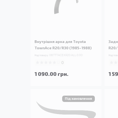
Внутрішня арка для Toyota
Задн
TownAce R20/R30 (1985–1988)
R20/
Код товару:
08.TTTACEXR20.ALL.0.00
Код тов
0
1 090.00 грн.
1 5