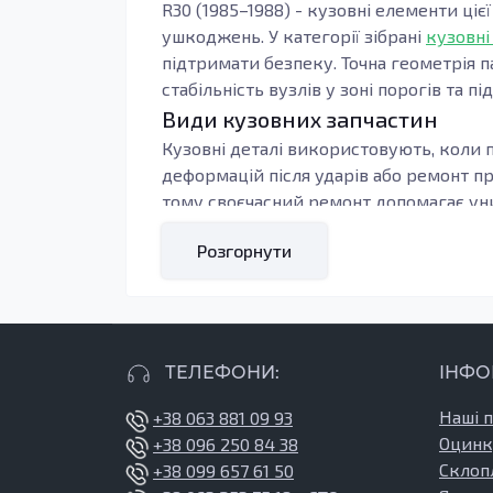
R30 (1985–1988) - кузовні елементи ціє
ушкоджень. У категорії зібрані
кузовні
підтримати безпеку. Точна геометрія п
стабільність вузлів у зоні порогів та пі
Види кузовних запчастин
Кузовні деталі використовують, коли п
деформацій після ударів або ремонт п
тому своєчасний ремонт допомагає уни
Під час підбору орієнтуються на тип к
Розгорнути
контури, тоді зменшується обсяг підг
навантаження: пороги, підсилювачі та 
Кому підходять ці запчастини
У ремонті добре себе показують вироби 
ТЕЛЕФОНИ:
ІНФО
та підвищену зносостійкість у місцях,
герметизацію стиків і антикорозійну о
Наші 
+38 063 881 09 93
Оцинк
+38 096 250 84 38
Ремкомплекти підлоги використовують
Склоп
+38 099 657 61 50
салону, захисту від вологи та збереже