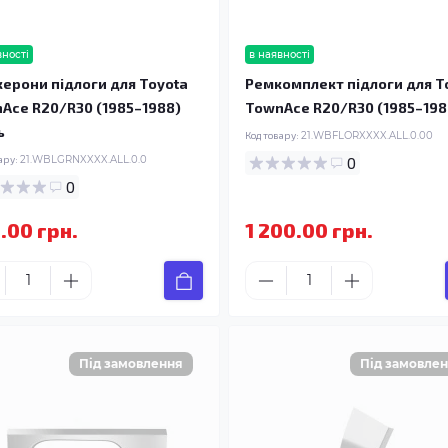
вності
в наявності
ерони підлоги для Toyota
Ремкомплект підлоги для T
Ace R20/R30 (1985–1988)
TownAce R20/R30 (1985–198
ь
Код товару:
21.WBFLORXXXX.ALL.0.00
ару:
21.WBLGRNXXXX.ALL.0.0
0
0
.00 грн.
1 200.00 грн.