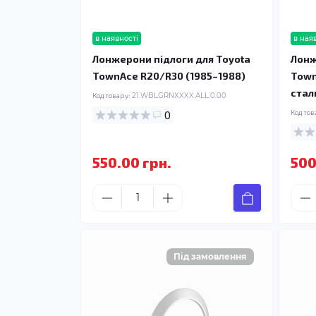
в наявності
в ная
Лонжерони підлоги для Toyota
Лонж
TownAce R20/R30 (1985–1988)
Town
стал
Код товару:
21.WBLGRNXXXX.ALL.0.00
0
Код тов
550.00 грн.
500