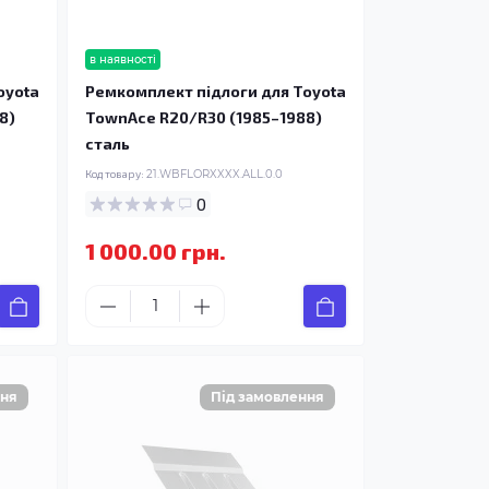
в наявності
oyota
Ремкомплект підлоги для Toyota
8)
TownAce R20/R30 (1985–1988)
сталь
Код товару:
21.WBFLORXXXX.ALL.0.0
0
1 000.00 грн.