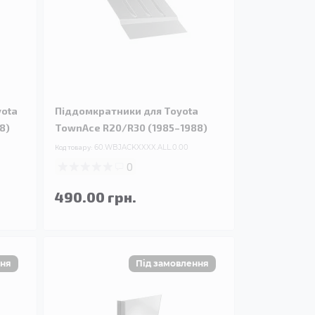
yota
Піддомкратники для Toyota
8)
TownAce R20/R30 (1985–1988)
Код товару:
60.WBJACKXXXX.ALL.0.00
0
490.00 грн.