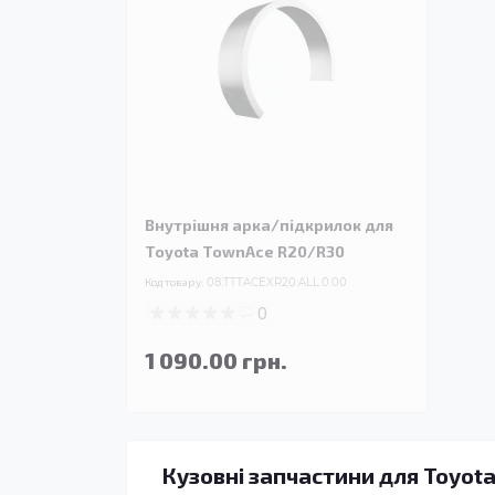
Внутрішня арка/підкрилок для
Toyota TownAce R20/R30
Код товару:
08.TTTACEXR20.ALL.0.00
0
1 090.00 грн.
Кузовні запчастини для Toyota