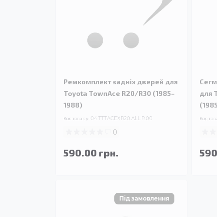
Ремкомплект задніх дверей для
Сегм
Toyota TownAce R20/R30 (1985–
для 
1988)
(198
Код товару:
04.TTTACEXR20.ALL.R.00
Код тов
0
590.00 грн.
590