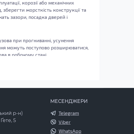
луатації, корозії або механічних
, зберегти жорсткість конструкції та
жать зазори, посадка дверей і
узова при прогниванні, усунення
ення можуть поступово розширюватися,
а в робочому стані.
иво, щоб деталь повторювала заводські
бливо актуально для зон, що сприймають
печують довговічність, захист від корозії
МЕСЕНДЖЕРИ
новлення важливо виконати ґрунтування,
Telegram
ький р-н)
Ґете, 5
Viber
ідлоги. Вони важливі для герметичності
, після некоректного ремонту або якщо
WhatsApp