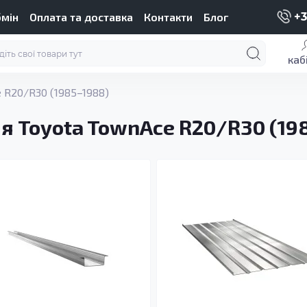
бмін
Оплата та доставка
Контакти
Блог
+3
каб
 R20/R30 (1985–1988)
я Toyota TownAce R20/R30 (19