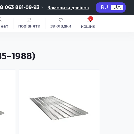
8 063 881-09-93
Замовити дзвінок
RU
UA
0
порівняти
закладки
інет
кошик
85–1988)