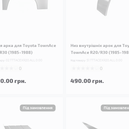
я арка для Toyota TownAce
Низ внутрішніх арок для To
R30 (1985–1988)
TownAce R20/R30 (1985–198
ару:
02.TTTACEXR20.ALL.0.00
Код товару:
51.TTTACEXR20.ALL.0.00
0
0
90.00 грн.
490.00 грн.