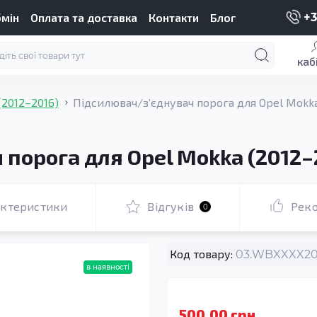
бмін
Оплата та доставка
Контакти
Блог
+3
каб
(2012–2016)
Підсилювач/зʼєднувач порога для Opel Mokka
порога для Opel Mokka (2012–
актеристики
Відгуків
Рек
0
Код товару:
03.WBXXXX200
в наявності
500.00 грн.