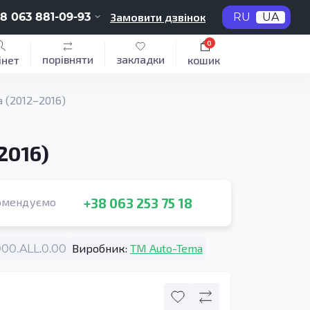
8 063 881-09-93
Замовити дзвінок
RU
UA
0
порівняти
закладки
інет
кошик
 (2012–2016)
2016)
+38 063 253 75 18
омендуємо
Виробник:
TM Auto-Tema
0.ALL.0.00