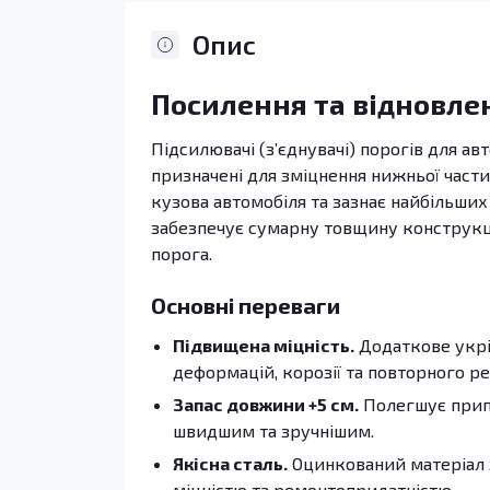
Опис
Посилення та відновле
Підсилювачі (з’єднувачі) порогів для авт
призначені для зміцнення нижньої части
кузова автомобіля та зазнає найбільших
забезпечує сумарну товщину конструкції
порога.
Основні переваги
Підвищена міцність.
Додаткове укрі
деформацій, корозії та повторного р
Запас довжини +5 см.
Полегшує припа
швидшим та зручнішим.
Якісна сталь.
Оцинкований матеріал 
міцністю та ремонтопридатністю.