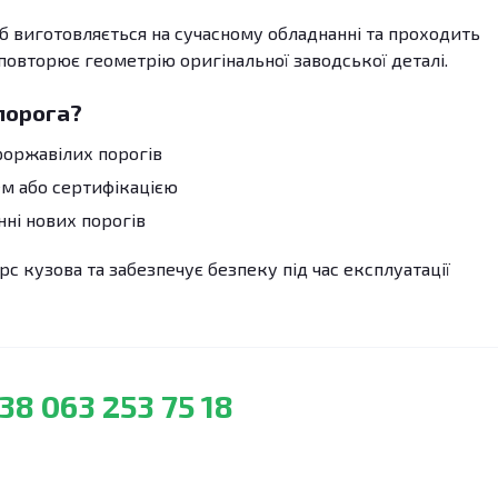
б виготовляється на сучасному обладнанні та проходить
 повторює геометрію оригінальної заводської деталі.
порога?
роржавілих порогів
м або сертифікацією
ні нових порогів
с кузова та забезпечує безпеку під час експлуатації
38 063 253 75 18