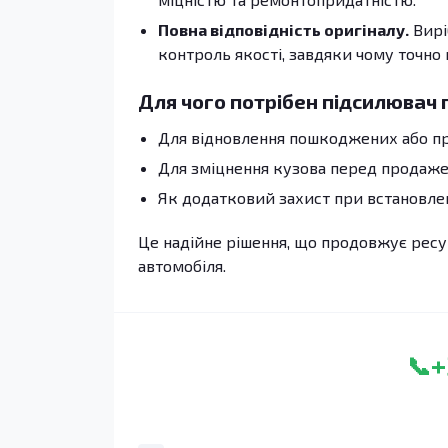
Повна відповідність оригіналу.
Вирі
контроль якості, завдяки чому точно
Для чого потрібен підсилювач 
Для відновлення пошкоджених або п
Для зміцнення кузова перед продаже
Як додатковий захист при встановлен
Це надійне рішення, що продовжує ресур
автомобіля.
+
📞