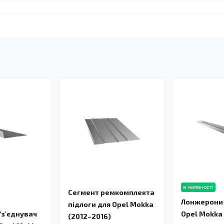
в наявності
Сегмент ремкомплекта
й
Лонжерони 
підлоги для Opel Mokka
/з'єднувач
Opel Mokka
(2012–2016)