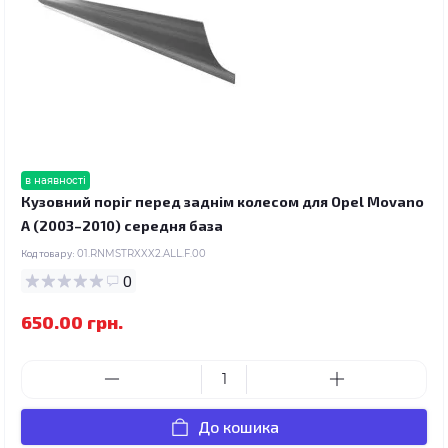
в наявності
Кузовний поріг перед заднім колесом для Opel Movano
A (2003–2010) середня база
Код товару:
01.RNMSTRXXX2.ALL.F.00
0
650.00 грн.
До кошика