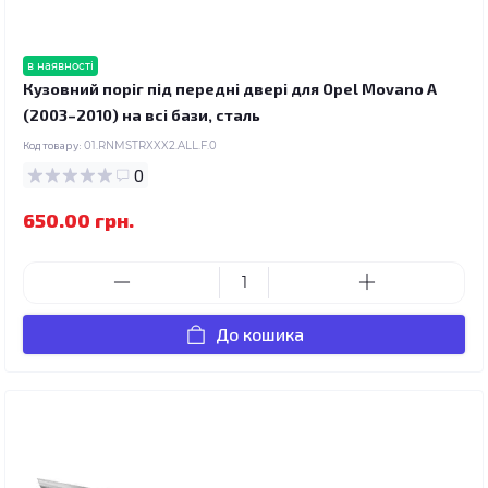
в наявності
Кузовний поріг під передні двері для Opel Movano A
(2003–2010) на всі бази, сталь
Код товару:
01.RNMSTRXXX2.ALL.F.0
0
650.00 грн.
До кошика