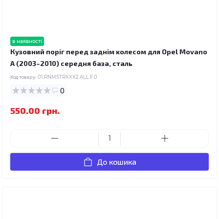
в наявності
Кузовний поріг перед заднім колесом для Opel Movano
A (2003–2010) середня база, сталь
Код товару:
01.RNMSTRXXX2.ALL.F.0
0
550.00 грн.
До кошика