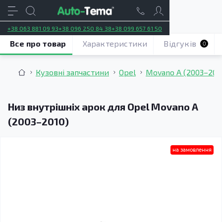
+38 063 881 09 93
+38 096 250 84 38
+38 099 657 61 50
Все про товар
Характеристики
Відгуків
0
Кузовні запчастини
Opel
Movano A (2003–201
Низ внутрішніх арок для Opel Movano A
(2003–2010)
на замовлення