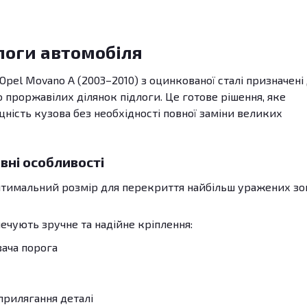
логи автомобіля
pel Movano A (2003–2010) з оцинкованої сталі призначені
роржавілих ділянок підлоги. Це готове рішення, яке
цність кузова без необхідності повної заміни великих
вні особливості
Оптимальний розмір для перекриття найбільш уражених зо
печують зручне та надійне кріплення:
вача порога
прилягання деталі