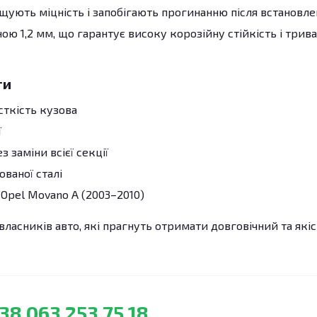
ують міцність і запобігають прогинанню після встановле
ю 1,2 мм, що гарантує високу корозійну стійкість і трив
ги
сткість кузова
ї
 заміни всієї секції
ованої сталі
Opel Movano A (2003–2010)
власників авто, які прагнуть отримати довговічний та які
38 063 253 75 18