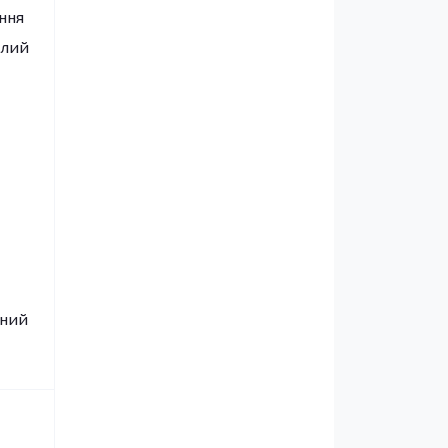
ння
алий
сний