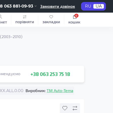
8 063 881-09-93
Замовити дзвінок
RU
UA
0
порівняти
закладки
інет
кошик
(2003–2010)
+38 063 253 75 18
омендуємо
Виробник:
TM Auto-Tema
X.ALL.0.00