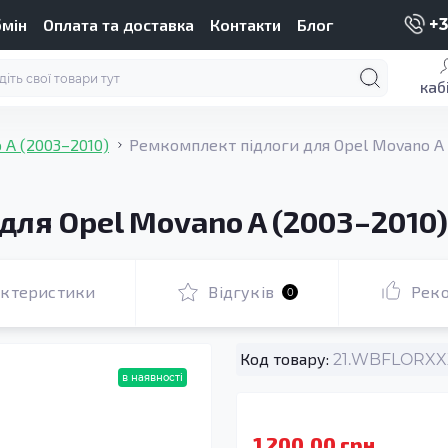
бмін
Оплата та доставка
Контакти
Блог
+3
каб
 A (2003–2010)
Ремкомплект підлоги для Opel Movano A 
для Opel Movano A (2003–2010)
актеристики
Відгуків
Рек
0
Код товару:
21.WBFLORXXX
в наявності
1 200.00 грн.