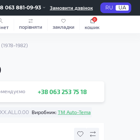
8 063 881-09-93
Замовити дзвінок
RU
UA
0
порівняти
закладки
інет
кошик
 (1978–1982)
)
+38 063 253 75 18
омендуємо
Виробник:
TM Auto-Tema
X.ALL.0.00