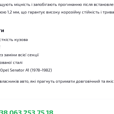
ують міцність і запобігають прогинанню після встановле
ю 1,2 мм, що гарантує високу корозійну стійкість і трив
ги
сткість кузова
ї
 заміни всієї секції
ованої сталі
pel Senator A1 (1978–1982)
власників авто, які прагнуть отримати довговічний та які
38 063 253 75 18