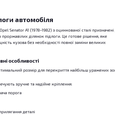
логи автомобіля
el Senator A1 (1978–1982) з оцинкованої сталі призначені
роржавілих ділянок підлоги. Це готове рішення, яке
цність кузова без необхідності повної заміни великих
вні особливості
Оптимальний розмір для перекриття найбільш уражених зо
печують зручне та надійне кріплення:
вача порога
прилягання деталі