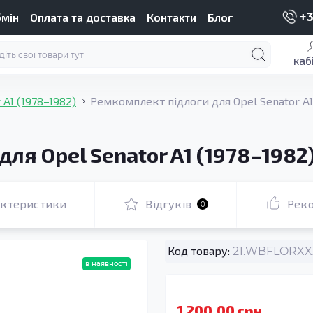
бмін
Оплата та доставка
Контакти
Блог
+3
каб
 A1 (1978–1982)
Ремкомплект підлоги для Opel Senator A1
ля Opel Senator A1 (1978–1982
актеристики
Відгуків
Рек
0
Код товару:
21.WBFLORXXX
в наявності
1 200.00 грн.