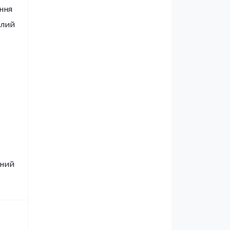
ння
алий
сний