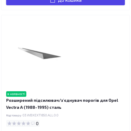
в наявності
Розширений підсилювач/з'єднувач порогів для Opel
Vectra A (1988–1995) сталь
Код товару:
03.WBXEXT1850.ALL.0.0
0