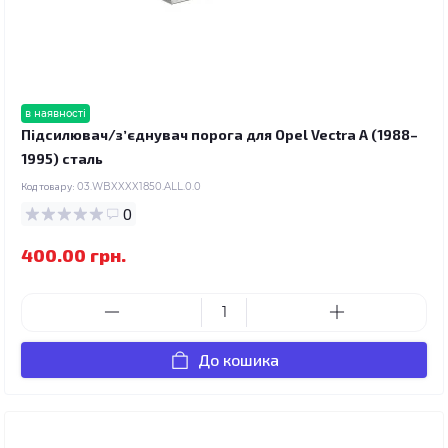
в наявності
Підсилювач/зʼєднувач порога для Opel Vectra A (1988–
1995) сталь
Код товару:
03.WBXXXX1850.ALL.0.0
0
400.00 грн.
До кошика