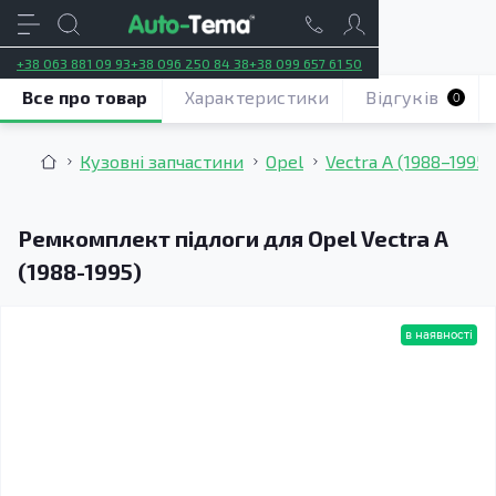
+38 063 881 09 93
+38 096 250 84 38
+38 099 657 61 50
Все про товар
Характеристики
Відгуків
0
Кузовні запчастини
Opel
Vectra A (1988–1995)
Ремкомплект підлоги для Opel Vectra A
(1988-1995)
в наявності