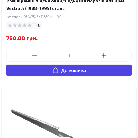
Розширений підсилювач/з'єднувач порогів для Opel
Vectra A (1988–1995) сталь
Код товару:
03.WBXEXT1850.ALL.0.0
0
750.00 грн.
До кошика