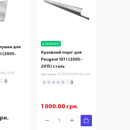
в наявності
глушки для
Кузовний поріг для
I (2005–
Peugeot 107 I (2005–
2015) сталь
.ALL.0.00
Код товару:
01.CT00C1XXX1.ALL.0.0
0
0
1 000.00 грн.
рн.