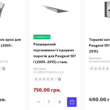
в наявності
ніх арок для
Торцеві за
Розширений
I (2005–
Peugeot 107 
підсилювач/з'єднувач
2015)
порогів для Peugeot 107
Код товару:
I (2005–2015) сталь
B.0.00
55.WBXXXX0000
0
Код товару:
03.WBXEXT1600.ALL.0.0
0
750.00 грн.
рн.
490.00 г