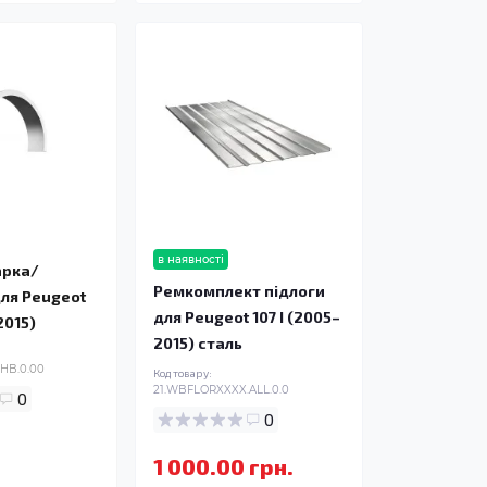
в наявності
арка/
Ремкомплект підлоги
для Peugeot
для Peugeot 107 I (2005–
2015)
2015) сталь
5HB.0.00
Код товару:
21.WBFLORXXXX.ALL.0.0
0
0
1 000.00 грн.