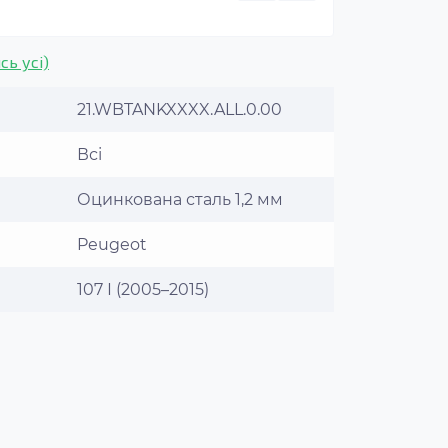
сь усі)
21.WBTANKXXXX.ALL.0.00
Всі
Оцинкована сталь 1,2 мм
Peugeot
107 І (2005–2015)