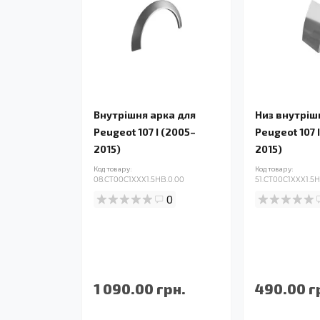
Внутрішня арка для
Низ внутріш
Peugeot 107 I (2005–
Peugeot 107 
2015)
2015)
Код товару:
Код товару:
08.CT00C1XXX1.5HB.0.00
51.CT00C1XXX1.5H
0
1 090.00 грн.
490.00 г