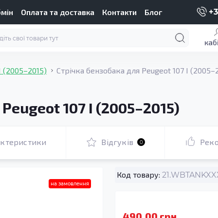
бмін
Оплата та доставка
Контакти
Блог
+3
каб
І (2005–2015)
Стрічка бензобака для Peugeot 107 I (2005–
Peugeot 107 I (2005–2015)
актеристики
Відгуків
Рек
0
Код товару:
21.WBTANKXXX
на замовлення
490.00 грн.