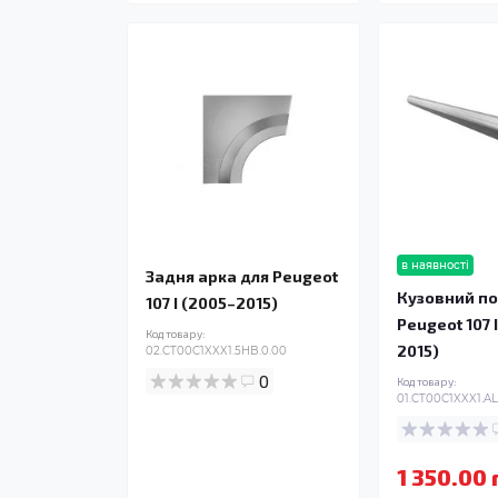
в наявності
Задня арка для Peugeot
Кузовний по
107 I (2005–2015)
Peugeot 107 
Код товару:
2015)
02.CT00C1XXX1.5HB.0.00
0
Код товару:
01.CT00C1XXX1.AL
1 350.00 