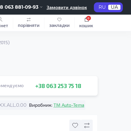
8 063 881-09-93
Замовити дзвінок
RU
UA
0
порівняти
закладки
інет
кошик
2015)
+38 063 253 75 18
омендуємо
Виробник:
TM Auto-Tema
X.ALL.0.00