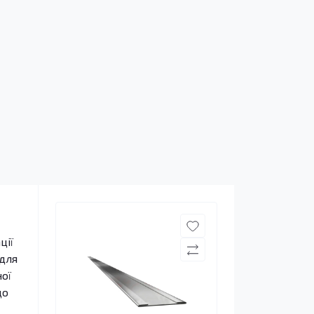
ції
 для
ої
що