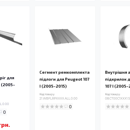
Сегмент ремкомплекта
Внутрішня 
ріг для
підлоги для Peugeot 107
підкрилок 
I (2005–
I (2005–2015)
107 I (2005–
Код товару:
Код товару:
21.WBFLRPXXXX.ALL.0.00
08.CT00C1XXX1.
L.0.00
0
0
грн.