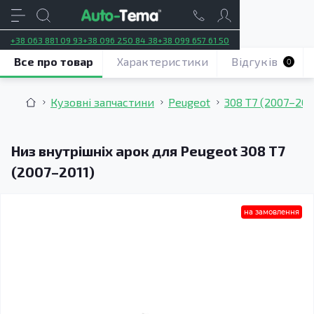
+38 063 881 09 93
+38 096 250 84 38
+38 099 657 61 50
Все про товар
Характеристики
Відгуків
0
Кузовні запчастини
Peugeot
308 T7 (2007–201
Низ внутрішніх арок для Peugeot 308 T7
(2007–2011)
на замовлення